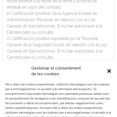
fecha anterior a la fecha de la firma y la fecha de
entrada en vigor del contrato.
b) Certificación positiva, de la Agencia Estatal de
Administración Tributaria, en relación con la Ley
General de Subvenciones .Si no han autorizado a la
Cámara para su consulta.
c) Certificación positiva expedida por la Tesorería
General de la Seguridad Social, en relación con la Ley
General de Subvenciones. Si no han autorizado a la
Cámara para su consulta.
d) Anexo II debidamente cumplimentado y firmado
Gestionar el consentiment
digitalmente.
de les cookies
e) Informe: Plantilla Media de Trabajadores en Situación
de Alta, de los treinta días anteriores al inicio del
Per a oferir les millors experiències, utilitzem tecnologies com les cookies
contrato.
per a emmagatzemar i/o accedir a la informació del dispositiu. El
consentiment d'aquestes tecnologies ens permetrà processar dades com
f) Alta en la Seguridad Social como
el comportament de navegació o les identificacions úniques en aquest lloc.
empleador. (Resolución: inscripción de empresario en
No consentir o retirar el consentiment, pot afectar negativament unes
el sistema de la seguridad social)
certes característiques i funcions.Per a oferir les millors experiències,
utilitzem tecnologies com les cookies per a emmagatzemar i/o accedir a la
g) Anexo III, debidamente cumplimentado y firmado