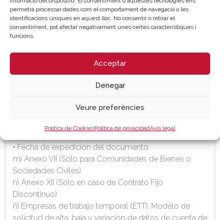
informació del dispositiu. El consentiment d'aquestes tecnologies ens
digitalmente.
permetrà processar dades com el comportament de navegació o les
h) Anexo IV. Comunicación FSE, debidamente
identificacions úniques en aquest lloc. No consentir o retirar el
consentiment, pot afectar negativament unes certes característiques i
cumplimentado y firmado por el contratado.
funcions.
i) Copia del DNI de la persona contratada.
j) Contrato de trabajo debidamente formalizado.
Acceptar
k) Vida laboral emitida con fecha posterior al inicio del
contrato.
Denegar
l) Certificado de titularidad de cuenta corriente que
contenga como mínimo:
Veure preferències
•
Datos identificativos de la entidad financiera.
• NIF / CIF de titular de la cuenta.
Política de Cookies
Política de privacidad
Avís legal
• IBAN bancario.
• Fecha de expedición del documento.
m) Anexo VII (Sólo para Comunidades de Bienes o
Sociedades Civiles)
n)
Anexo XII (Sólo en caso de Contrato Fijo
Discontinuo)
ñ) Empresas de trabajo temporal (ETT): Modelo de
solicitud de alta, baja y variación de datos de cuenta de