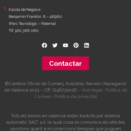
Escola de Negocis
Benjamín Franklin, 8 – 46980
(Parc Tecnològic – Paterna)
Tlf. 961 366 080
Contactar
©Cambra Oficial de Comerç, Indústria, Serveis i Navegació
de València 2023 – CIF: Q4673002D –
Avís legal
·
Política de
Cookies
·
Política de privacitat
Tots els textos en valencià estan traduïts pel sistema
automàtic SALT 4.0, la qual cosa es comunica als efectes
oportuns quant a incorreccions lèxiques que puguen