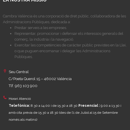
Cambra València és una corporació de dret públic, col·laboradora de les
Administracions Públiques, dedicada a:
Prestar serveis a les empreses.
Representar, promocionar i defensar els interessos generals del
comerç, la indústria i la navegació.
Exercitar les competències de caràcter públic previstes en la Llei,
o que puguen encomanar i delegar les Administracions
Públiques.
Seu Central
C/Poeta Querol 15 – 46002 València
Tlf. 963 103 900
Horari Atenció
Telefònica:
8.30 a 14.00 i de 15.30 a 18.30
Presencial :
9.00 a 13.30 i
amb cita prèvia de 15.30 a 18.30
(des de l’1 de Juliol al 15 de Setembre
només als matins)