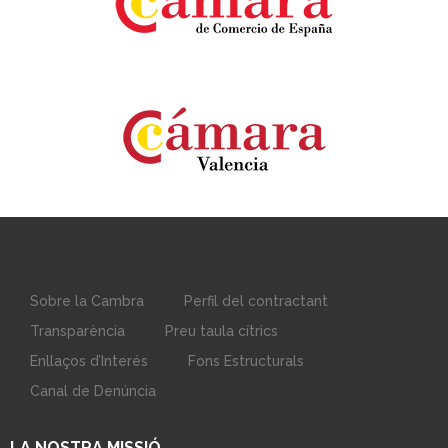
Sobre la Cambra
Perfil del contractant
Transparència
Preu taula cítrics
Enllaços d’Interés
Fons Estructurals
Canal de Denúncia
LA NOSTRA MISSIÓ