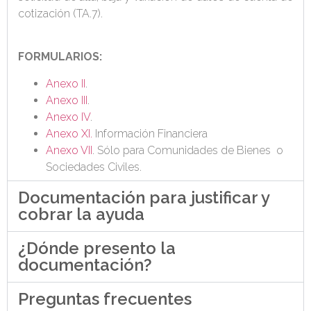
cotización (TA.7).
FORMULARIOS:
Anexo II
.
Anexo III
.
Anexo IV
.
Anexo XI.
Información Financiera
Anexo VII
. Sólo para Comunidades de Bienes o
Sociedades Civiles.
Documentación para justificar y
cobrar la ayuda
¿Dónde presento la
documentación?
Preguntas frecuentes