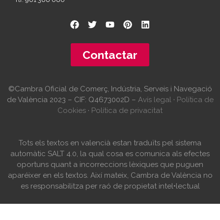
Contactar
©Cambra Oficial de Comerç, Indústria, Serveis i Navegació
de València 2023 – CIF: Q4673002D –
Avís legal
·
Política de
Cookies
·
Política de privacitat
Tots els textos en valencià estan traduïts pel sistema
automàtic SALT 4.0, la qual cosa es comunica als efectes
oportuns quant a incorreccions lèxiques que puguen
aparéixer en els textos. Així mateix, Cambra de València no
es responsabilitza per raó de propietat intel•lectual