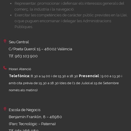
Representar, promocionar i defensar els interessos generals del
comerç, la indústria i la navegació.
Exercitar les competències de caràcter públic previstes en la Llei,
o que puguen encomanar i delegar les Administracions
Públiques.
Seu Central
C/Poeta Querol 15 – 46002 València
Tlf. 963 103 900
Horari Atenció
Telefònica:
8.30 a 14.00 i de 15.30 a 18.30
Presencial :
9.00 a 13.30 i
amb cita prèvia de 15.30 a 18.30
(des de l’1 de Juliol al 15 de Setembre
només als matins)
Escola de Negocis
Benjamín Franklin, 8 – 46980
(Parc Tecnològic – Paterna)
Tlf. 961 366 080