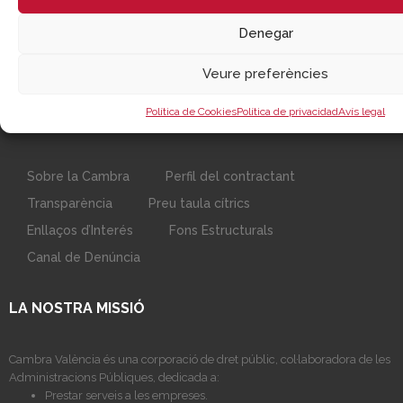
Denegar
Veure preferències
Política de Cookies
Política de privacidad
Avís legal
Sobre la Cambra
Perfil del contractant
Transparència
Preu taula cítrics
Enllaços d’Interés
Fons Estructurals
Canal de Denúncia
LA NOSTRA MISSIÓ
Cambra València és una corporació de dret públic, col·laboradora de les
Administracions Públiques, dedicada a:
Prestar serveis a les empreses.