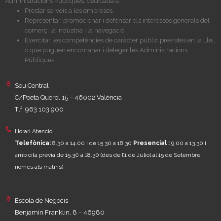
Administracions Públiques, dedicada a:
Prestar serveis a les empreses.
Representar, promocionar i defensar els interessos generals del
comerç, la indústria i la navegació.
Exercitar les competències de caràcter públic previstes en la Llei,
o que puguen encomanar i delegar les Administracions
Públiques.
Seu Central
C/Poeta Querol 15 – 46002 València
Tlf. 963 103 900
Horari Atenció
Telefònica:
8.30 a 14.00 i de 15.30 a 18.30
Presencial :
9.00 a 13.30 i
amb cita prèvia de 15.30 a 18.30
(des de l’1 de Juliol al 15 de Setembre
només als matins)
Escola de Negocis
Benjamín Franklin, 8 – 46980