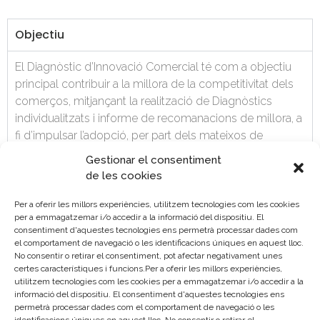
Objectiu
El Diagnòstic d’Innovació Comercial té com a objectiu
principal contribuir a la millora de la competitivitat dels
comerços, mitjançant la realització de Diagnòstics
individualitzats i informe de recomanacions de millora, a
fi d’impulsar l’adopció, per part dels mateixos de
metodologies i solucions que permeten millorar la seua
Gestionar el consentiment
situació competitiva.
de les cookies
Per a oferir les millors experiències, utilitzem tecnologies com les cookies
Dirigit a
per a emmagatzemar i/o accedir a la informació del dispositiu. El
consentiment d'aquestes tecnologies ens permetrà processar dades com
Convocatòria
el comportament de navegació o les identificacions úniques en aquest lloc.
No consentir o retirar el consentiment, pot afectar negativament unes
certes característiques i funcions.Per a oferir les millors experiències,
Llistat de sol·licituds admeses i en espera
utilitzem tecnologies com les cookies per a emmagatzemar i/o accedir a la
informació del dispositiu. El consentiment d'aquestes tecnologies ens
Presentació de sol·licituds
permetrà processar dades com el comportament de navegació o les
identificacions úniques en aquest lloc. No consentir o retirar el