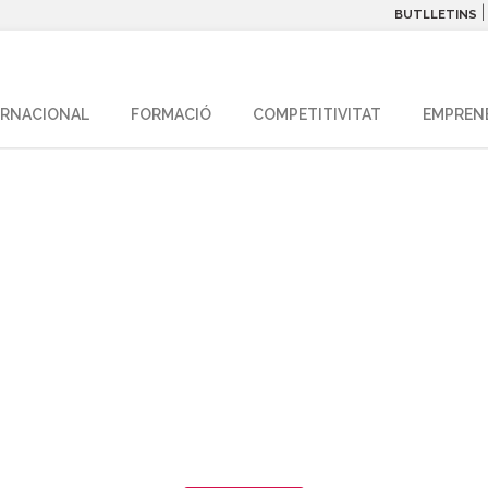
BUTLLETINS
ERNACIONAL
FORMACIÓ
COMPETITIVITAT
EMPREN
 competitivitat de
comercials
’execució de projectes de modernització en equipaments comer