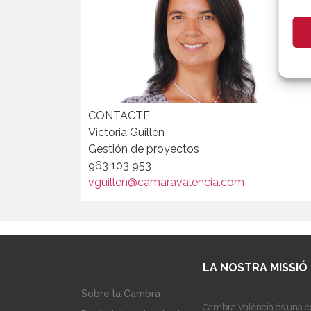
CONTACTE
Victoria Guillén
Gestión de proyectos
963 103 953
vguillen@camaravalencia.com
LA NOSTRA MISSIÓ
Sobre la Cambra
Cambra València és una co