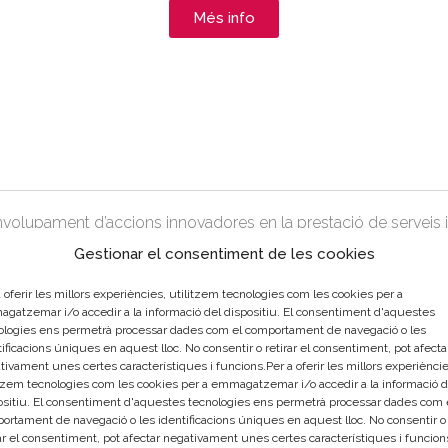
Més info
volupament d’accions innovadores en la prestació de serveis
cials Urbans (CCU) i en els principals eixos comercials urbans
Gestionar el consentiment de les cookies
 oferir les millors experiències, utilitzem tecnologies com les cookies per a
gatzemar i/o accedir a la informació del dispositiu. El consentiment d'aquestes
ologies ens permetrà processar dades com el comportament de navegació o les
ificacions úniques en aquest lloc. No consentir o retirar el consentiment, pot afecta
tivament unes certes característiques i funcions.Per a oferir les millors experièncie
itzem tecnologies com les cookies per a emmagatzemar i/o accedir a la informació d
ositiu. El consentiment d'aquestes tecnologies ens permetrà processar dades com 
ortament de navegació o les identificacions úniques en aquest lloc. No consentir o
rar el consentiment, pot afectar negativament unes certes característiques i funcion