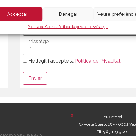
Acceptar
Denegar
Veure preferènci
Política de Cookies
Política de privacidad
Avís legal
He llegit i accepte la
Política de Privacitat
Seu Central
C/Poeta Querol 15 – 46002 Val
Tlf. 963 103 900
rporació de dret públic,