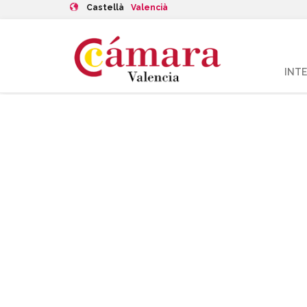
Castellà
Valencià
INT
Millora de la
Ajudes per a l