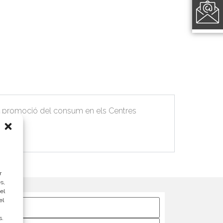
 i promoció del consum en els Centres
.
r
s,
el
el
s.