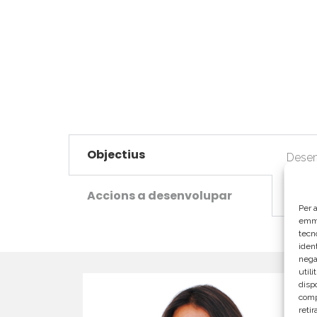
Objectius
Desen
Comer
Accions a desenvolupar
Per a
emma
tecn
ident
nega
util
disp
comp
reti