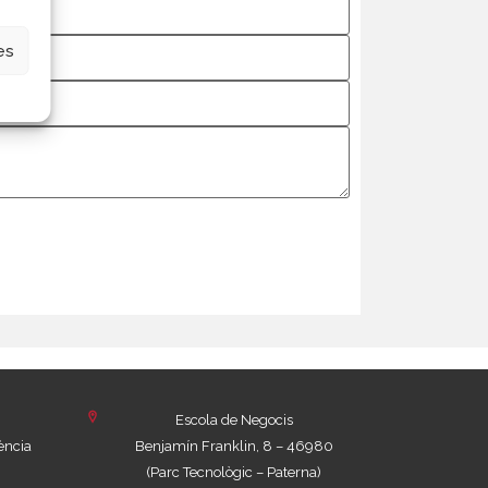
es
Escola de Negocis
ència
Benjamín Franklin, 8 – 46980
(Parc Tecnològic – Paterna)