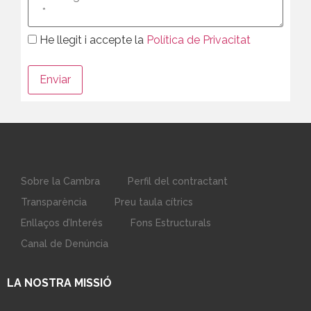
He llegit i accepte la
Política de Privacitat
Sobre la Cambra
Perfil del contractant
Transparència
Preu taula cítrics
Enllaços d’Interés
Fons Estructurals
Canal de Denúncia
LA NOSTRA MISSIÓ