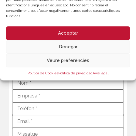
identificacions úniques en aquest lloc. No consentir o retirar el
consentiment, pot afectar negativament unes certes característiques i
funcions.
CONTACTE
Rafael Mossi
Acceptar
Coordinador Gestión de Proyectos
Denegar
963 103 944
rmossi@camaravalencia.com
Veure preferències
Política de Cookies
Política de privacidad
Avís legal