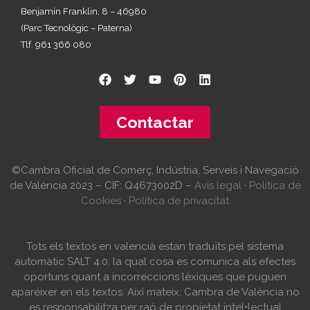
Benjamín Franklin, 8 – 46980
(Parc Tecnològic – Paterna)
Tlf. 961 366 080
Contactar
©Cambra Oficial de Comerç, Indústria, Serveis i Navegació
de València 2023 – CIF: Q4673002D –
Avís legal
·
Política de
Cookies
·
Política de privacitat
Tots els textos en valencià estan traduïts pel sistema
automàtic SALT 4.0, la qual cosa es comunica als efectes
oportuns quant a incorreccions lèxiques que puguen
aparéixer en els textos. Així mateix, Cambra de València no
es responsabilitza per raó de propietat intel•lectual