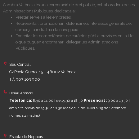
Cambra València és una corporació de dret públic, col·laboradora de les
Administracions Públiques, dedicada a:
Prestar serveis a les empreses.
Representar, promocionar i defensar els interessos generals del
comerç, la indústria i la navegació.
Exercitar les competències de caràcter públic previstes en la Llei,
o que puguen encomanar i delegar les Administracions
Públiques.
Seu Central
C/Poeta Querol 15 – 46002 València
Tlf. 963 103 900
Horari Atenció
Telefònica:
8.30 a 14.00 i de 15.30 a 18.30
Presencial :
9.00 a 13.30 i
amb cita prèvia de 15.30 a 18.30
(des de l’1 de Juliol al 15 de Setembre
només als matins)
Escola de Negocis