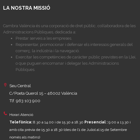
LA NOSTRA MISSIÓ
Cambra València és una corporació de dret públic, col·laboradora de les
Administracions Públiques, dedicada a:
Prestar serveis a les empreses.
Representar, promocionar i defensar els interessos generals del
comerç, la indústria i la navegació.
Exercitar les competències de caràcter públic previstes en la Llei,
o que puguen encomanar i delegar les Administracions
Públiques.
Seu Central
C/Poeta Querol 15 – 46002 València
Tlf. 963 103 900
Horari Atenció
Telefònica:
8.30 a 14.00 i de 15.30 a 18.30
Presencial :
9.00 a 13.30 i
amb cita prèvia de 15.30 a 18.30
(des de l’1 de Juliol al 15 de Setembre
només als matins)