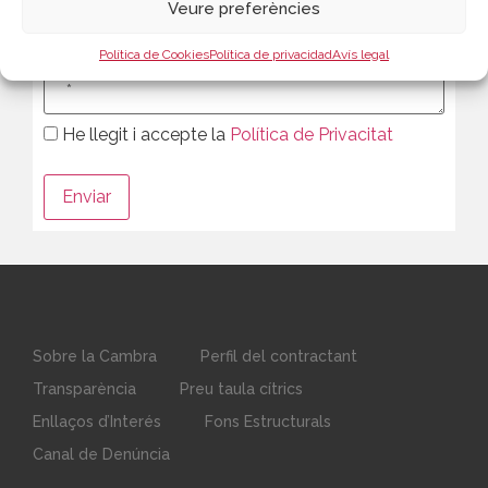
Veure preferències
Política de Cookies
Política de privacidad
Avís legal
He llegit i accepte la
Política de Privacitat
Sobre la Cambra
Perfil del contractant
Transparència
Preu taula cítrics
Enllaços d’Interés
Fons Estructurals
Canal de Denúncia