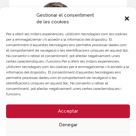
Gestionar el consentiment
de les cookies
Per a oferir les millors experiències, utilitzem tecnologies com les cookies
per a emmagatzemar i/o accedir a la informació del dispositiu. El
consentiment d'aquestes tecnologies ens permetrà processar dades com
el comportament de navegació o les identificacions úniques en aquest lloc.
No consentir o retirar el consentiment, pot afectar negativament unes
certes característiques i funcions.Per a oferir les millors experiències,
CONTACTE
utilitzem tecnologies com les cookies per a emmagatzemar i/o accedir a la
informació del dispositiu. El consentiment d'aquestes tecnologies ens
Alberto Rodrigo
permetrà processar dades com el comportament de navegació o les
963 103 943
identificacions úniques en aquest lloc. No consentir o retirar el
albertorodrigo@camaravalencia.com
consentiment, pot afectar negativament unes certes característiques i
funcions.
Acceptar
Denegar