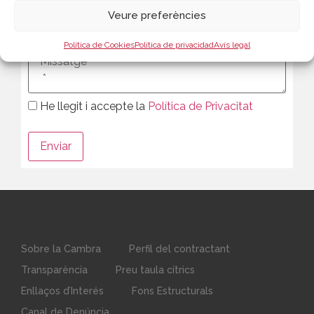
Veure preferències
Política de Cookies
Política de privacidad
Avís legal
He llegit i accepte la
Política de Privacitat
Sobre la Cambra
Perfil del contractant
Transparència
Preu taula cítrics
Enllaços d’Interés
Fons Estructurals
Canal de Denúncia