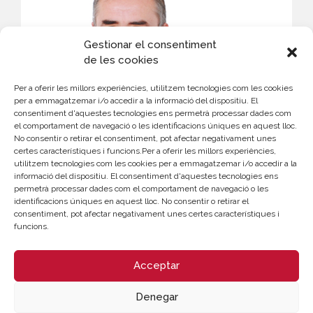
Gestionar el consentiment
de les cookies
Per a oferir les millors experiències, utilitzem tecnologies com les cookies
per a emmagatzemar i/o accedir a la informació del dispositiu. El
consentiment d'aquestes tecnologies ens permetrà processar dades com
CONTACTE
el comportament de navegació o les identificacions úniques en aquest lloc.
No consentir o retirar el consentiment, pot afectar negativament unes
Rafael Mossi
certes característiques i funcions.Per a oferir les millors experiències,
Coordinador Gestión de Proyectos
utilitzem tecnologies com les cookies per a emmagatzemar i/o accedir a la
963 103 944
informació del dispositiu. El consentiment d'aquestes tecnologies ens
permetrà processar dades com el comportament de navegació o les
rmossi@camaravalencia.com
identificacions úniques en aquest lloc. No consentir o retirar el
consentiment, pot afectar negativament unes certes característiques i
funcions.
Acceptar
Denegar