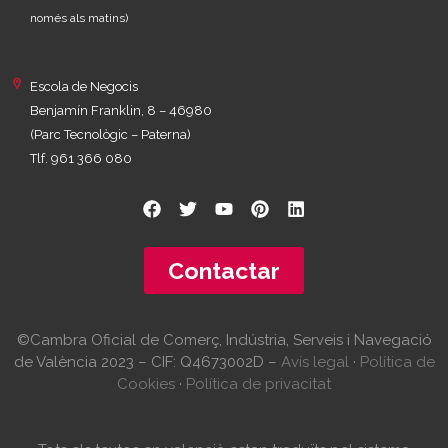
només als matins)
Escola de Negocis
Benjamín Franklin, 8 – 46980
(Parc Tecnològic – Paterna)
Tlf. 961 366 080
Contactar
©Cambra Oficial de Comerç, Indústria, Serveis i Navegació
de València 2023 – CIF: Q4673002D –
Avís legal
·
Política de
Cookies
·
Política de privacitat