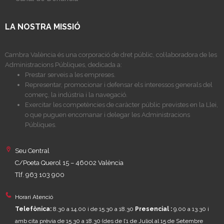
LA NOSTRA MISSIÓ
Cambra València és una corporació de dret públic, col·laboradora de les
Administracions Públiques, dedicada a:
Prestar serveis a les empreses.
Representar, promocionar i defensar els interessos generals del
comerç, la indústria i la navegació.
Exercitar les competències de caràcter públic previstes en la Llei,
o que puguen encomanar i delegar les Administracions
Públiques.
Seu Central
C/Poeta Querol 15 – 46002 València
Tlf. 963 103 900
Horari Atenció
Telefònica:
8.30 a 14.00 i de 15.30 a 18.30
Presencial :
9.00 a 13.30 i
amb cita prèvia de 15.30 a 18.30
(des de l’1 de Juliol al 15 de Setembre