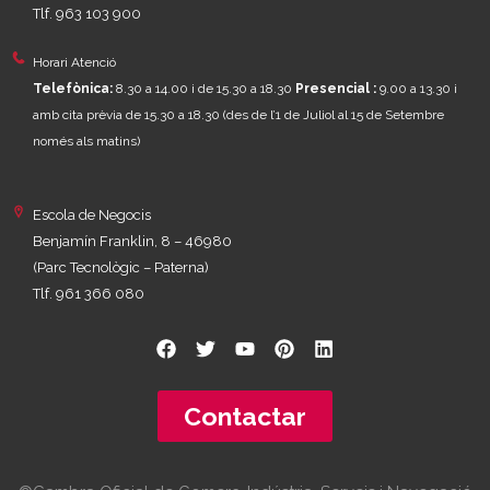
Tlf. 963 103 900
Horari Atenció
Telefònica:
8.30 a 14.00 i de 15.30 a 18.30
Presencial :
9.00 a 13.30 i
amb cita prèvia de 15.30 a 18.30
(des de l’1 de Juliol al 15 de Setembre
només als matins)
Escola de Negocis
Benjamín Franklin, 8 – 46980
(Parc Tecnològic – Paterna)
Tlf. 961 366 080
Contactar