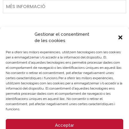
MÉS INFORMACIÓ
Gestionar el consentiment
de les cookies
Per a oferir les millors experiències, utilitzem tecnologies com les cookies
per a emmagatzemar i/o accedir a la informació del dispositiu. El
consentiment d'aquestes tecnologies ens permetrà processar dades com
el comportament de navegació o les identificacions úniques en aquest lloc.
No consentir o retirar el consentiment, pot afectar negativament unes
certes característiques i funcions.Per a oferir les millors experiències,
utilitzem tecnologies com les cookies per a emmagatzemar i/o accedir a la
informació del dispositiu. El consentiment d'aquestes tecnologies ens
permetrà processar dades com el comportament de navegació o les
identificacions úniques en aquest lloc. No consentir o retirar el
CONTACTE
consentiment, pot afectar negativament unes certes característiques i
Alberto Rodrigo
funcions.
963 103 943
albertorodrigo@camaravalencia.com
Acceptar