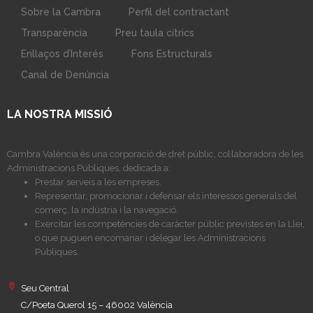
Sobre la Cambra
Perfil del contractant
Transparència
Preu taula cítrics
Enllaços d’Interés
Fons Estructurals
Canal de Denúncia
LA NOSTRA MISSIÓ
Cambra València és una corporació de dret públic, col·laboradora de les
Administracions Públiques, dedicada a:
Prestar serveis a les empreses.
Representar, promocionar i defensar els interessos generals del
comerç, la indústria i la navegació.
Exercitar les competències de caràcter públic previstes en la Llei,
o que puguen encomanar i delegar les Administracions
Públiques.
Seu Central
C/Poeta Querol 15 – 46002 València