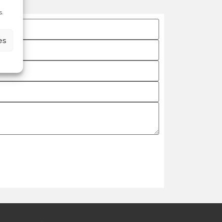
s.
es