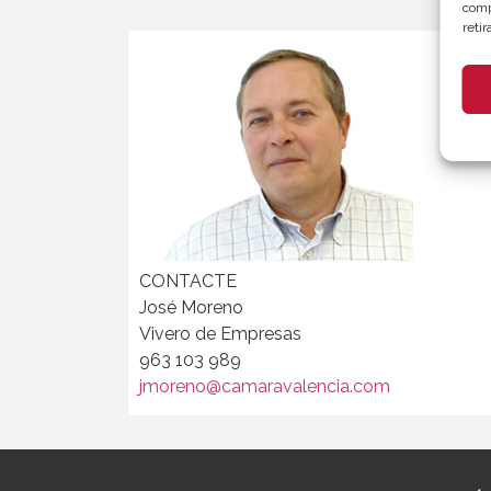
comp
reti
CONTACTE
José Moreno
Vivero de Empresas
963 103 989
jmoreno@camaravalencia.com