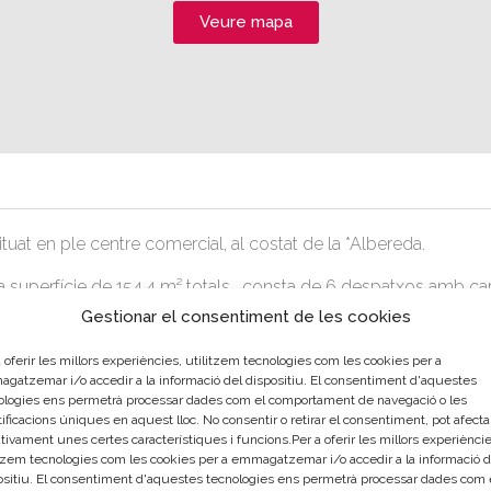
Veure mapa
ituat en ple centre comercial, al costat de la *Albereda.
 superfície de 154,4 m² totals, consta de 6 despatxos amb cap
dimensions mínimes de 15 m².
Gestionar el consentiment de les cookies
spatxos estan totalment equipats amb: Armari d’oficina, taula de
 oferir les millors experiències, utilitzem tecnologies com les cookies per a
s de confident.
gatzemar i/o accedir a la informació del dispositiu. El consentiment d'aquestes
ologies ens permetrà processar dades com el comportament de navegació o les
ificacions úniques en aquest lloc. No consentir o retirar el consentiment, pot afecta
tivament unes certes característiques i funcions.Per a oferir les millors experièncie
itzem tecnologies com les cookies per a emmagatzemar i/o accedir a la informació d
ositiu. El consentiment d'aquestes tecnologies ens permetrà processar dades com 