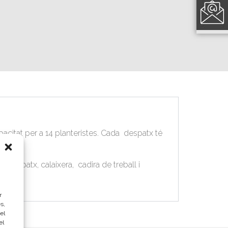
acitat per a 14 planteristes. Cada despatx té
 despatx, calaixera, cadira de treball i
r
s,
el
el