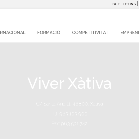
BUTLLETINS
ERNACIONAL
FORMACIÓ
COMPETITIVITAT
EMPREN
Viver Xàtiva
C/ Santa Ana 11, 46800, Xàtiva
Tlf: 963 103 900
Fax: 963 531 742