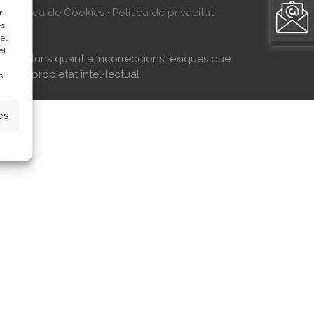
l
·
Política de Cookies
·
Política de privacitat
r
s,
el
el
tes oportuns quant a incorreccions lèxiques que
aó de propietat intel•lectual
s.
es