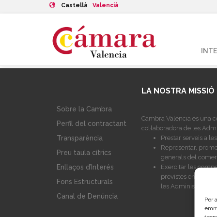
Castellà
Valencià
INT
LA NOSTRA MISSIÓ
Sobre la Cambra
Cambra València és una co
Perfil del contractant
col·laboradora de les Admi
Prestar serveis a l
Transparència
Representar, promoc
Preu taula cítrics
generals del comerç,
Exercitar les compe
Enllaços d’Interés
previstes en la Lle
Fons Estructurals
les Administracions
Canal de Denúncia
Per a
emma