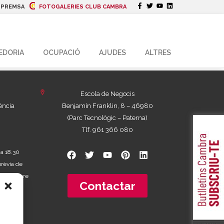
|
PREMSA
FOTOGALERIES CLUB CAMBRA
EDORIA
OCUPACIÓ
AJUDES
ALTRES
Escola de Negocis
ència
Benjamín Franklin, 8 – 46980
(Parc Tecnològic – Paterna)
Tlf. 961 366 080
 a 18.30
prèvia de
 de Setembre
Contactar