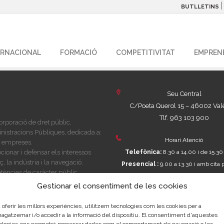
BUTLLETINS
ERNACIONAL
FORMACIÓ
COMPETITIVITAT
EMPREN
Seu Central
C/Poeta Querol 15 – 46002 Val
Tlf. 963 103 900
rporació de dret públic,
nistracions Públiques, dedicada a:
Horari Atenció
es empreses.
ionar i defensar els interessos
Telefònica:
8.30 a 14.00 i de 15.30
 la indústria i la navegació.
Presencial :
9.00 a 13.30 i amb cita 
tències de caràcter públic
15.30 a 18.30
(des de l’1 de Juliol al 15
i, o que puguen encomanar i delegar
Gestionar el consentiment de les cookies
només als matins)
 Públiques.
 oferir les millors experiències, utilitzem tecnologies com les cookies per a
gatzemar i/o accedir a la informació del dispositiu. El consentiment d'aquestes