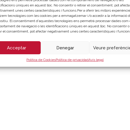
ologies ens permetrà processar dades com el comportament de navegació o les
veis i Navegació de València 2023 – CIF: Q4673002D –
Avís lega
ificacions úniques en aquest lloc. No consentir o retirar el consentiment, pot afecta
tivament unes certes característiques i funcions.Per a oferir les millors experièncie
itzem tecnologies com les cookies per a emmagatzemar i/o accedir a la informació d
ositiu. El consentiment d'aquestes tecnologies ens permetrà processar dades com 
 sistema automàtic SALT 4.0, la qual cosa es comunica als efec
ortament de navegació o les identificacions úniques en aquest lloc. No consentir o
os. Així mateix, Cambra de València no es responsabilitza per r
rar el consentiment, pot afectar negativament unes certes característiques i funcion
Acceptar
Denegar
Veure preferènci
Política de Cookies
Política de privacidad
Avís legal