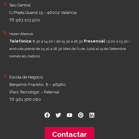
Seu Central
C/Poeta Querol 15 – 46002 València
Tlf. 963 103 900
Horari Atenció
Telefònica:
8.30 a 14.00 i de 15.30 a 18.30
Presencial :
9.00 a 13.30 i
amb cita prèvia de 15.30 a 18.30
(des de l’1 de Juliol al 15 de Setembre
només als matins)
Escola de Negocis
Benjamín Franklin, 8 – 46980
(Parc Tecnològic – Paterna)
Tlf. 961 366 080
Contactar