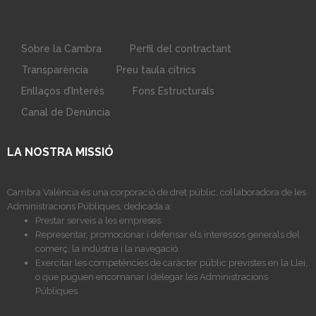
Sobre la Cambra
Perfil del contractant
Transparència
Preu taula cítrics
Enllaços d’Interés
Fons Estructurals
Canal de Denúncia
LA NOSTRA MISSIÓ
Cambra València és una corporació de dret públic, col·laboradora de les
Administracions Públiques, dedicada a:
Prestar serveis a les empreses.
Representar, promocionar i defensar els interessos generals del
comerç, la indústria i la navegació.
Exercitar les competències de caràcter públic previstes en la Llei,
o que puguen encomanar i delegar les Administracions
Públiques.