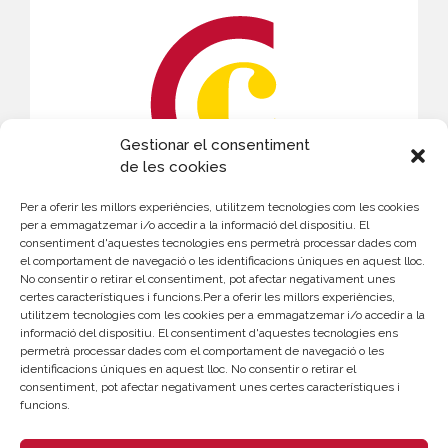
Gestionar el consentiment
de les cookies
Per a oferir les millors experiències, utilitzem tecnologies com les cookies
CONTACTE
per a emmagatzemar i/o accedir a la informació del dispositiu. El
consentiment d'aquestes tecnologies ens permetrà processar dades com
el comportament de navegació o les identificacions úniques en aquest lloc.
Elena Navarro
No consentir o retirar el consentiment, pot afectar negativament unes
certes característiques i funcions.Per a oferir les millors experiències,
961 366 202
utilitzem tecnologies com les cookies per a emmagatzemar i/o accedir a la
enavarro@camaravalencia.com
informació del dispositiu. El consentiment d'aquestes tecnologies ens
permetrà processar dades com el comportament de navegació o les
identificacions úniques en aquest lloc. No consentir o retirar el
consentiment, pot afectar negativament unes certes característiques i
funcions.