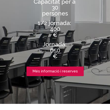
Capacitat per a
30
persones
1/2 jornada:
400
€
Jornada:
650
€
Més informació i reserves