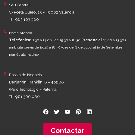
Seu Central
C/Poeta Querol 15 – 46002 València
Tlf. 963 103 900
Horari Atenció
Telefònica:
8.30 a 14.00 i de 15.30 a 18.30
Presencial :
9.00 a 13.30 i
amb cita prèvia de 15.30 a 18.30
(des de l’1 de Juliol al 15 de Setembre
només als matins)
Escola de Negocis
Benjamín Franklin, 8 – 46980
(Parc Tecnològic – Paterna)
Tlf. 961 366 080
Contactar