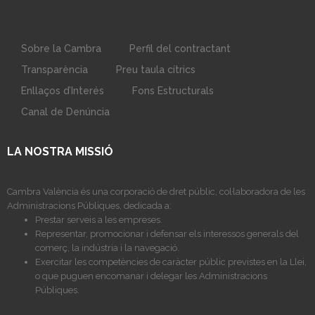
Sobre la Cambra
Perfil del contractant
Transparència
Preu taula cítrics
Enllaços d’Interés
Fons Estructurals
Canal de Denúncia
LA NOSTRA MISSIÓ
Cambra València és una corporació de dret públic, col·laboradora de les
Administracions Públiques, dedicada a:
Prestar serveis a les empreses.
Representar, promocionar i defensar els interessos generals del
comerç, la indústria i la navegació.
Exercitar les competències de caràcter públic previstes en la Llei,
o que puguen encomanar i delegar les Administracions
Públiques.