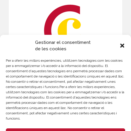
Gestionar el consentiment
de les cookies
Per a oferir les millors experiències, utilitzem tecnologies com les cookies
CONTACTE
per a emmagatzemar i/o accedir a la informació del dispositiu. El
consentiment d'aquestes tecnologies ens permetrà processar dades com
el comportament de navegació o les identificacions úniques en aquest lloc.
Elena Navarro
No consentir o retirar el consentiment, pot afectar negativament unes
certes característiques i funcions.Per a oferir les millors experiències,
961 366 202
utilitzem tecnologies com les cookies per a emmagatzemar i/o accedir a la
enavarro@camaravalencia.com
informació del dispositiu. El consentiment d'aquestes tecnologies ens
permetrà processar dades com el comportament de navegació o les
identificacions úniques en aquest lloc. No consentir o retirar el
consentiment, pot afectar negativament unes certes característiques i
funcions.