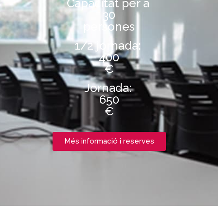
Capacitat per a
30
persones
1/2 jornada:
400
€
Jornada:
650
€
Més informació i reserves