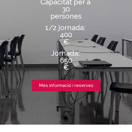
Capacitat per a
30
persones
1/2 jornada:
400
€
Jornada:
650
€
Més informació i reserves