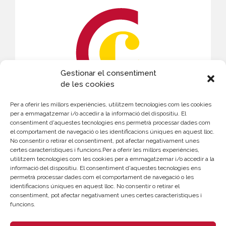
Gestionar el consentiment
de les cookies
Per a oferir les millors experiències, utilitzem tecnologies com les cookies
CONTACTE
per a emmagatzemar i/o accedir a la informació del dispositiu. El
consentiment d'aquestes tecnologies ens permetrà processar dades com
el comportament de navegació o les identificacions úniques en aquest lloc.
Elena Navarro
No consentir o retirar el consentiment, pot afectar negativament unes
certes característiques i funcions.Per a oferir les millors experiències,
961 366 202
utilitzem tecnologies com les cookies per a emmagatzemar i/o accedir a la
enavarro@camaravalencia.com
informació del dispositiu. El consentiment d'aquestes tecnologies ens
permetrà processar dades com el comportament de navegació o les
identificacions úniques en aquest lloc. No consentir o retirar el
consentiment, pot afectar negativament unes certes característiques i
funcions.