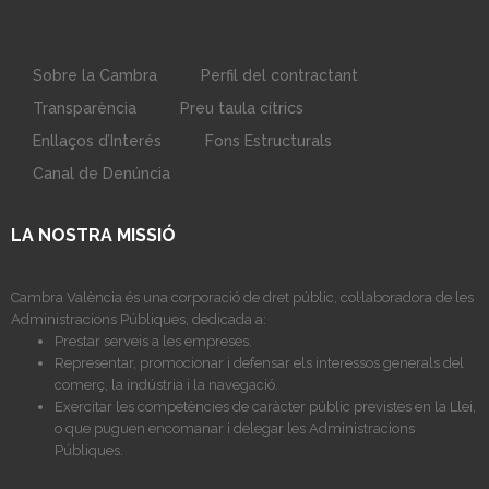
Sobre la Cambra
Perfil del contractant
Transparència
Preu taula cítrics
Enllaços d’Interés
Fons Estructurals
Canal de Denúncia
LA NOSTRA MISSIÓ
Cambra València és una corporació de dret públic, col·laboradora de les
Administracions Públiques, dedicada a:
Prestar serveis a les empreses.
Representar, promocionar i defensar els interessos generals del
comerç, la indústria i la navegació.
Exercitar les competències de caràcter públic previstes en la Llei,
o que puguen encomanar i delegar les Administracions
Públiques.