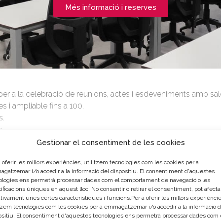
Més informació i reserves
ia per a la celebració de reunions, actes i esdeveniments amb sa
s i ampliable fins a 100.
s.
s
projector i portàtil.
Gestionar el consentiment de les cookies
eveniments dirigits a empreses als quals van assistir més de
 oferir les millors experiències, utilitzem tecnologies com les cookies per a
ualsevol dubte.
gatzemar i/o accedir a la informació del dispositiu. El consentiment d'aquestes
ologies ens permetrà processar dades com el comportament de navegació o les
ificacions úniques en aquest lloc. No consentir o retirar el consentiment, pot afecta
tivament unes certes característiques i funcions.Per a oferir les millors experièncie
itzem tecnologies com les cookies per a emmagatzemar i/o accedir a la informació d
ositiu. El consentiment d'aquestes tecnologies ens permetrà processar dades com 