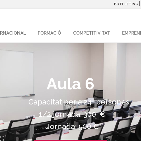
BUTLLETINS
ERNACIONAL
FORMACIÓ
COMPETITIVITAT
EMPREN
Aula 6
Capacitat per a
24
persones
1/2 jornada:
300
€
Jornada:
500
€