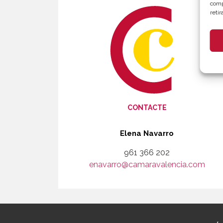
comp
reti
CONTACTE
Elena Navarro
961 366 202
enavarro@camaravalencia.com