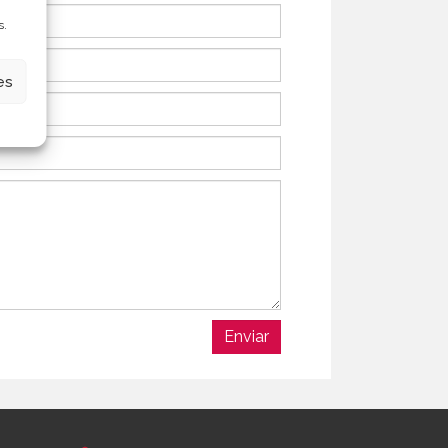
s.
es