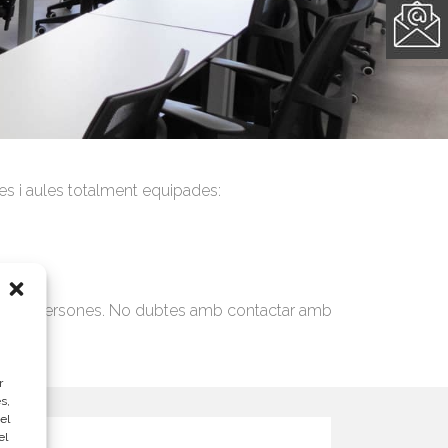
les i aules totalment equipades:
 10.000 persones. No dubtes amb contactar amb
r
s,
el
el