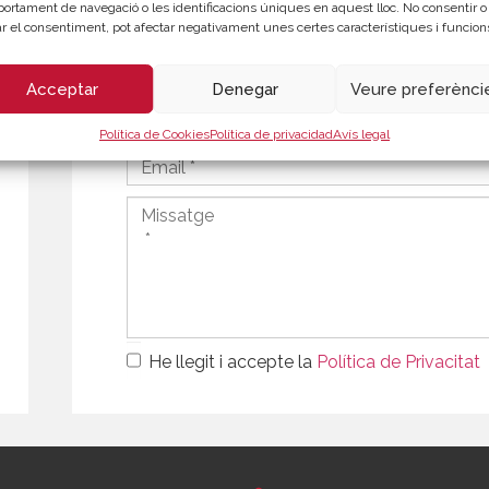
ortament de navegació o les identificacions úniques en aquest lloc. No consentir o
rar el consentiment, pot afectar negativament unes certes característiques i funcion
Acceptar
Denegar
Veure preferènci
Política de Cookies
Política de privacidad
Avís legal
He llegit i accepte la
Política de Privacitat