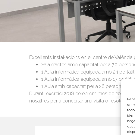
Excel·lents instal·lacions en el centre de Valènc
Sala d’actes amb capacitat per a 70 persone
1 Aula informàtica equipada amb 24 portàtil
1 Aula informàtica equipada amb 17 portàtil
1 Aula amb capacitat per a 26 persones amb 
Durant l’exercici 2018 celebrem més de 200 esd
Per a
nosaltres per a concertar una visita o resoldre q
emma
tecn
ident
nega
util
disp