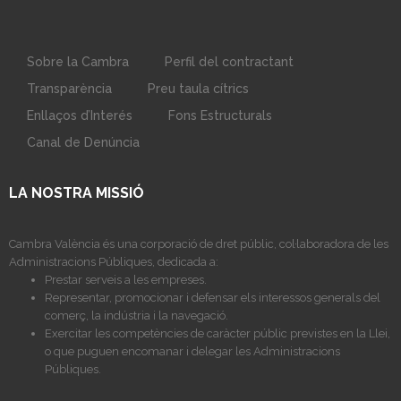
Sobre la Cambra
Perfil del contractant
Transparència
Preu taula cítrics
Enllaços d’Interés
Fons Estructurals
Canal de Denúncia
LA NOSTRA MISSIÓ
Cambra València és una corporació de dret públic, col·laboradora de les
Administracions Públiques, dedicada a:
Prestar serveis a les empreses.
Representar, promocionar i defensar els interessos generals del
comerç, la indústria i la navegació.
Exercitar les competències de caràcter públic previstes en la Llei,
o que puguen encomanar i delegar les Administracions
Públiques.