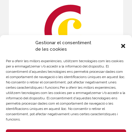
Gestionar el consentiment
de les cookies
Per a oferir les millors experiències, utilitzem tecnologies com les cookies
CONTACTE
per a emmagatzemar i/o accedir a la informació del dispositiu. El
consentiment d'aquestes tecnologies ens permetrà processar dades com
el comportament de navegació o les identificacions úniques en aquest lloc.
Elena Navarro
No consentir o retirar el consentiment, pot afectar negativament unes
certes característiques i funcions.Per a oferir les millors experiències,
961 366 202
utilitzem tecnologies com les cookies per a emmagatzemar i/o accedir a la
enavarro@camaravalencia.com
informació del dispositiu. El consentiment d'aquestes tecnologies ens
permetrà processar dades com el comportament de navegació o les
identificacions úniques en aquest lloc. No consentir o retirar el
consentiment, pot afectar negativament unes certes característiques i
funcions.