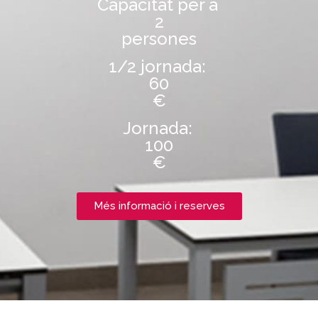
Capacitat per a
2
persones
1/2 jornada:
60
€
Jornada:
100
€
Més informació i reserves