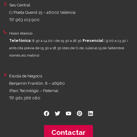
Seu Central
C/Poeta Querol 15 – 46002 València
Tlf. 963 103 900
Horari Atenció
Telefònica:
8.30 a 14.00 i de 15.30 a 18.30
Presencial :
9.00 a 13.30 i
amb cita prèvia de 15.30 a 18.30
(des de l’1 de Juliol al 15 de Setembre
només als matins)
Escola de Negocis
Benjamín Franklin, 8 – 46980
(Parc Tecnològic – Paterna)
Tlf. 961 366 080
Contactar