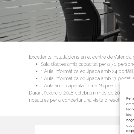
Excel·lents instal·lacions en el centre de Valènc
Sala d’actes amb capacitat per a 70 persone
1 Aula informàtica equipada amb 24 portàtil
1 Aula informàtica equipada amb 17 portàtil
1 Aula amb capacitat per a 26 persones amb 
Durant l’exercici 2018 celebrem més de 200 esd
Per a
nosaltres per a concertar una visita o resoldre q
emma
tecn
ident
nega
util
disp