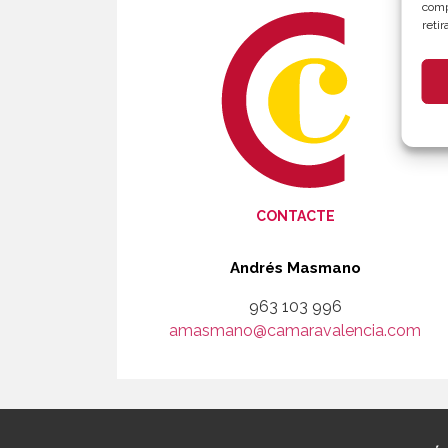
comp
reti
CONTACTE
Andrés Masmano
963 103 996
amasmano@camaravalencia.com