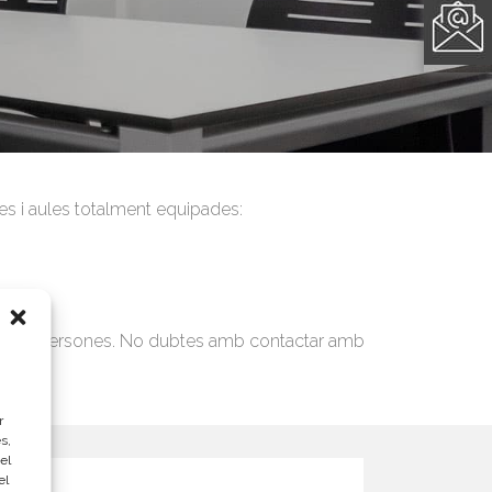
les i aules totalment equipades:
 10.000 persones. No dubtes amb contactar amb
r
s,
el
el