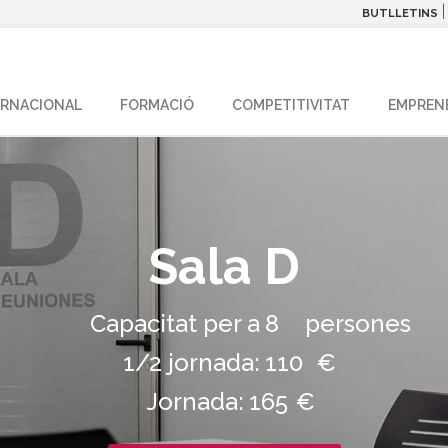
BUTLLETINS
ERNACIONAL
FORMACIÓ
COMPETITIVITAT
EMPREN
Sala D
Capacitat per a
8
persones
1/2 jornada:
110
€
Jornada:
165
€