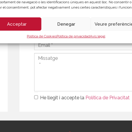
ortament de navegació o les identificacions úniques en aquest lloc. No consentir o
rar el consentiment, pot afectar negativament unes certes característiques i funcion
Acceptar
Denegar
Veure preferènci
Política de Cookies
Política de privacidad
Avís legal
He llegit i accepte la
Política de Privacitat