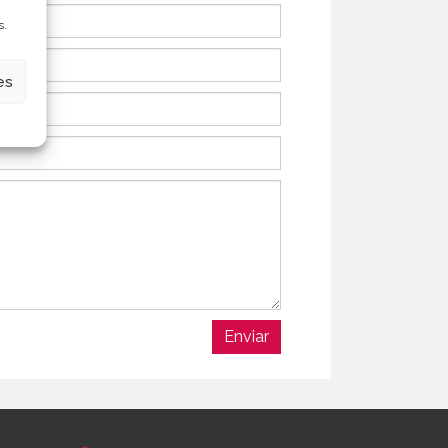
s.
es