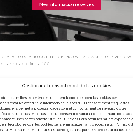
Més informació i reserves
ia per a la celebració de reunions, actes i esdeveniments amb sa
s i ampliable fins a 100.
s.
s
projector i portàtil.
Gestionar el consentiment de les cookies
eveniments dirigits a empreses als quals van assistir més de
 oferir les millors experiències, utilitzem tecnologies com les cookies per a
ualsevol dubte.
gatzemar i/o accedir a la informació del dispositiu. El consentiment d'aquestes
ologies ens permetrà processar dades com el comportament de navegació o les
ificacions úniques en aquest lloc. No consentir o retirar el consentiment, pot afecta
tivament unes certes característiques i funcions.Per a oferir les millors experièncie
itzem tecnologies com les cookies per a emmagatzemar i/o accedir a la informació d
ositiu. El consentiment d'aquestes tecnologies ens permetrà processar dades com 