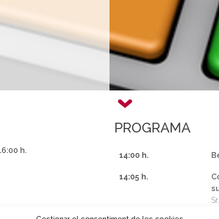
PROGRAMA
16:00 h.
14:00 h.
B
14:05 h.
C
s
Sr
c
Gestionar el consentiment de les cookies