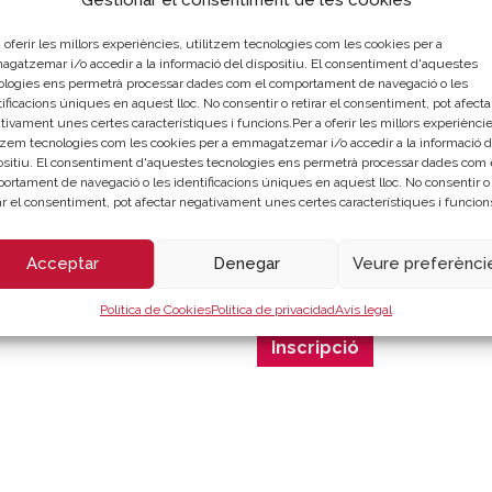
15:45 h.
C
 oferir les millors experiències, utilitzem tecnologies com les cookies per a
Sr
gatzemar i/o accedir a la informació del dispositiu. El consentiment d'aquestes
Va
ologies ens permetrà processar dades com el comportament de navegació o les
ificacions úniques en aquest lloc. No consentir o retirar el consentiment, pot afecta
 tècniques de semblança,
tivament unes certes característiques i funcions.Per a oferir les millors experièncie
itzem tecnologies com les cookies per a emmagatzemar i/o accedir a la informació d
n, reciprocitat,
ositiu. El consentiment d'aquestes tecnologies ens permetrà processar dades com 
at i massa, identificant
ortament de navegació o les identificacions úniques en aquest lloc. No consentir o
a i, d’esta manera, influir en
rar el consentiment, pot afectar negativament unes certes característiques i funcion
LLOC DE CELEB
Acceptar
Denegar
Veure preferènci
Webinar - Cambra València |
Política de Cookies
Política de privacidad
Avís legal
Inscripció