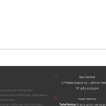
Seu Central
C/Poeta Querol 15 – 46002 Val
Tlf. 963 103 900
rporació de dret públic,
nistracions Públiques, dedicada a:
Horari Atenció
es empreses.
ionar i defensar els interessos
Telefònica:
8.30 a 14.00 i de 15.30