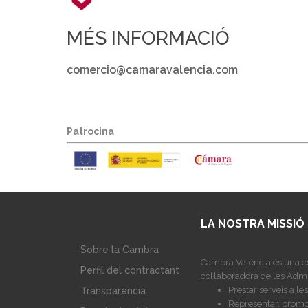
MÉS INFORMACIÓ
comercio@camaravalencia.com
Patrocina
LA NOSTRA MISSIÓ
Sobre la Cambra
Cambra València és una co
Perfil del contractant
col·laboradora de les Admi
Prestar serveis a l
Transparència
Representar, promoc