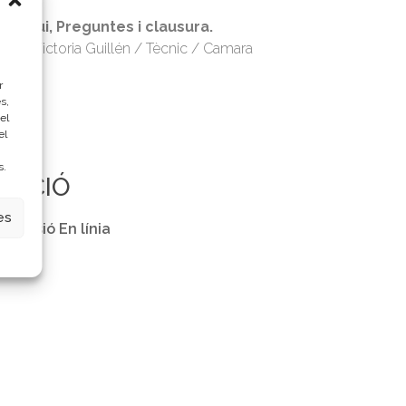
ol·loqui, Preguntes i clausura.
a. Mª Victoria Guillén / Tècnic / Camara
lencia
r
s,
el
el
s.
RACIÓ
es
 Sessió En línia