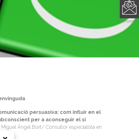
envinguda
omunicació persuasiva: com influir en el
ubconscient per a aconseguir el si
. Miguel Ángel Bort/ Consultor especialista en
omerç