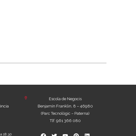
Escola de Negocis
ència
Benjamín Franklin, 8 – 46980
(Parc Tecnològic – Paterna)
Tlf. 961 366 080
 a 18.30