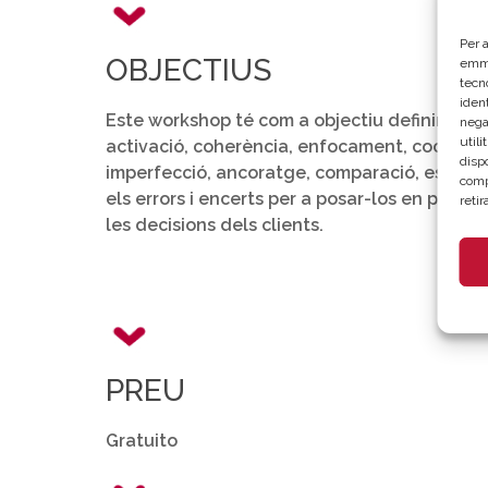
Per a
OBJECTIUS
emma
tecn
ident
Este workshop té com a objectiu definir les
nega
util
activació, coherència, enfocament, cocreació
disp
imperfecció, ancoratge, comparació, escasset
comp
els errors i encerts per a posar-los en pràctic
reti
les decisions dels clients.
PREU
Gratuito