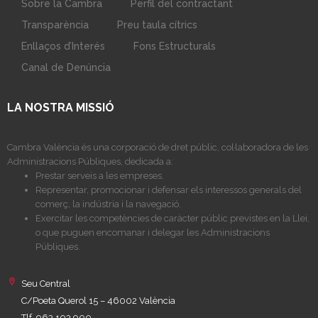
Sobre la Cambra
Perfil del contractant
Transparència
Preu taula cítrics
Enllaços d’Interés
Fons Estructurals
Canal de Denúncia
LA NOSTRA MISSIÓ
Cambra València és una corporació de dret públic, col·laboradora de les
Administracions Públiques, dedicada a:
Prestar serveis a les empreses.
Representar, promocionar i defensar els interessos generals del
comerç, la indústria i la navegació.
Exercitar les competències de caràcter públic previstes en la Llei,
o que puguen encomanar i delegar les Administracions
Públiques.
Seu Central
C/Poeta Querol 15 – 46002 València
Tlf. 963 103 900