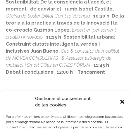
Sostenibilitat
: De la
consciència
a
l'acció
, el
moment
de
canviar
el
rumb
Isabel Castillo,
Oficina de
Sostenibilitat
Cambra València
10:30 h De la
teoria
a la
pràctica
a través de la
innovació
i la
co-creació
Guzmán López,
Expert en
pensament
creatiu
i
innovació
11:15 h
Sostenibilitat
urbana:
Construint
ciutats
intel·ligents
, verdes i
inclusives
Juan Bueno,
Ceo & consultor de
mobilitat
de MOVEA CONSULTING
&
Assessor
estratègic
de
mobilitat
i Smart Cities en CITIES FÒRUM
11:45 h
Debat
i
conclusions
12:00 h
Tancament
Gestionar el consentiment
de les cookies
LLOC DE CELEBRACIÓ
Per a oferir les millors experiències, utilitzem tecnologies com les cookies
per a emmagatzemar i/o accedir a la informació del dispositiu. El
Mancomunitat Intermunicipal de Horta Sud
consentiment d'aquestes tecnologies ens permetrà processar dades com