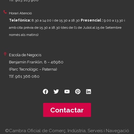
Horari Atenció
Telefònica:
8.30 a 14.00 i de 15.30 a 18.30
Presencial :
9.00 a 13.30 i
amb cita prèvia de 15.30 a 18.30
(des de l’1 de Juliol al 15 de Setembre
només als matins)
Escola de Negocis
Benjamín Franklin, 8 – 46980
(Parc Tecnològic – Paterna)
Tlf. 961 366 080
Contactar
©Cambra Oficial de Comerç, Indústria, Serveis i Navegació