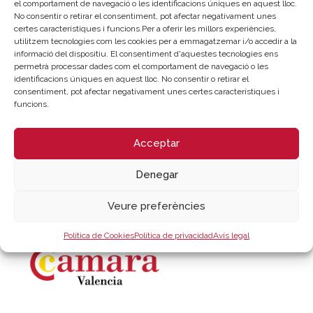
el comportament de navegació o les identificacions úniques en aquest lloc.
No consentir o retirar el consentiment, pot afectar negativament unes
Inscripció
certes característiques i funcions.Per a oferir les millors experiències,
utilitzem tecnologies com les cookies per a emmagatzemar i/o accedir a la
informació del dispositiu. El consentiment d'aquestes tecnologies ens
permetrà processar dades com el comportament de navegació o les
Patrocina
identificacions úniques en aquest lloc. No consentir o retirar el
consentiment, pot afectar negativament unes certes característiques i
funcions.
Acceptar
Denegar
Veure preferències
Organitza
Política de Cookies
Política de privacidad
Avís legal