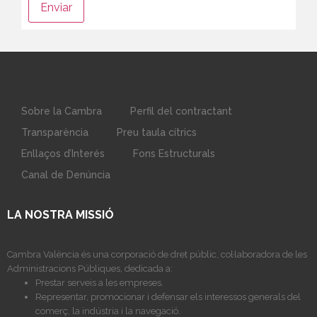
Sobre la Cambra
Perfil del contractant
Transparència
Preu taula cítrics
Enllaços d’Interés
Fons Estructurals
Canal de Denúncia
LA NOSTRA MISSIÓ
Cambra València és una corporació de dret públic, col·laboradora de les
Administracions Públiques, dedicada a:
Prestar serveis a les empreses.
Representar, promocionar i defensar els interessos generals del
comerç, la indústria i la navegació.