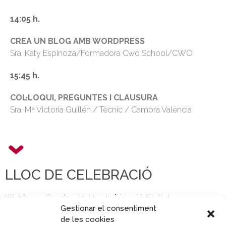
14:05 h.
CREA UN BLOG AMB WORDPRESS
Sra. Katy Espinoza/Formadora Cwo School/CWO
15:45 h.
COL·LOQUI, PREGUNTES I CLAUSURA
Sra. Mª Victoria Guillén / Tècnic / Cambra València
LLOC DE CELEBRACIÓ
Webinar - Cambra València | Sessió En línia
Gestionar el consentiment
de les cookies