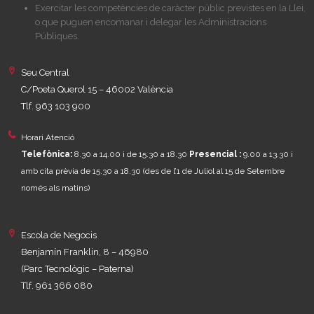
Exercitar les competències de caràcter públic previstes en la Llei,
o que puguen encomanar i delegar les Administracions
Públiques.
Seu Central
C/Poeta Querol 15 – 46002 València
Tlf. 963 103 900
Horari Atenció
Telefònica:
8.30 a 14.00 i de 15.30 a 18.30
Presencial :
9.00 a 13.30 i
amb cita prèvia de 15.30 a 18.30
(des de l’1 de Juliol al 15 de Setembre
només als matins)
Escola de Negocis
Benjamín Franklin, 8 – 46980
(Parc Tecnològic – Paterna)
Tlf. 961 366 080