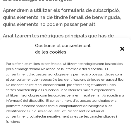
Aprendrem a utilitzar els formularis de subscripció,
quins elements ha de tindre l’email de benvinguda,
quins elements no podem passar per alt.
Analitzarem les mètriques principals que has de
tindre en compte quan faces enviament de
Gestionar el consentiment
campanyes d’email.
de les cookies
En definitiva, com posicionar la nostra marca o negoci
Per a oferir les millors experiències, utilitzem tecnologies com les cookies
com a referent per als nostres clients.
per a emmagatzemar i/o accedir a la informació del dispositiu. El
consentiment d'aquestes tecnologies ens permetrà processar dades com
el comportament de navegació o les identificacions úniques en aquest lloc.
No consentir o retirar el consentiment, pot afectar negativament unes
certes característiques i funcions.Per a oferir les millors experiències,
utilitzem tecnologies com les cookies per a emmagatzemar i/o accedir a la
PREU
informació del dispositiu. El consentiment d'aquestes tecnologies ens
permetrà processar dades com el comportament de navegació o les
identificacions úniques en aquest lloc. No consentir o retirar el
Gratuito
consentiment, pot afectar negativament unes certes característiques i
funcions.