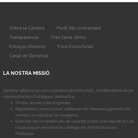
Sobre la Cambra
Perfil del contractant
Transparència
Preu taula cítrics
Enllaços d’Interés
Fons Estructurals
Canal de Denúncia
LA NOSTRA MISSIÓ
Cambra València és una corporació de dret públic, col·laboradora de les
Administracions Públiques, dedicada a:
Prestar serveis a les empreses.
Representar, promocionar i defensar els interessos generals del
comerç, la indústria i la navegació.
Exercitar les competències de caràcter públic previstes en la Llei,
o que puguen encomanar i delegar les Administracions
Públiques.