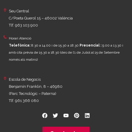
Seu Central
C/Poeta Querol 15 – 46002 València
Tlf. 963 103 900
Horari Atenció
Telefònica:
8.30 a 14.00 i de 15.30 a 18.30
Presencial :
9.00 a 13.30 i
amb cita prèvia de 15.30 a 18.30
(des de l’1 de Juliol al 15 de Setembre
només als matins)
Escola de Negocis
Benjamín Franklin, 8 – 46980
(Parc Tecnològic – Paterna)
Tlf. 961 366 080