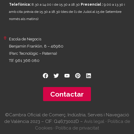
Telefònica:
8.30 a 14.00 i de 15.30 a 18.30
Presencial :
9.00 a 13.30 i
amb cita prèvia de 15.30 a 18.30
(des de l’1 de Juliol al 15 de Setembre
només als matins)
Escola de Negocis
Benjamín Franklin, 8 – 46980
(Parc Tecnològic – Paterna)
Tlf. 961 366 080
Contactar
©Cambra Oficial de Comerç, Indústria, Serveis i Navegació
de València 2023 – CIF: Q4673002D –
Avís legal
·
Política de
Cookies
·
Política de privacitat