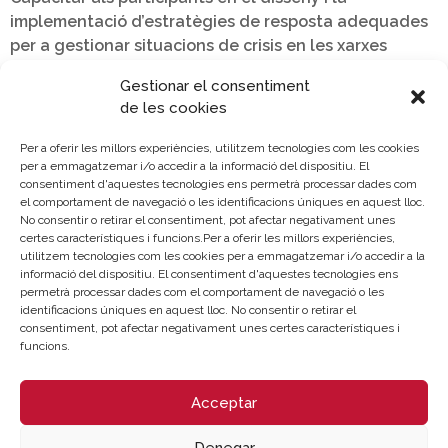
implementació d’estratègies de resposta adequades
per a gestionar situacions de crisis en les xarxes
socials, incloent-hi la comunicació assertiva, la
Gestionar el consentiment
contenció de danys i la resolució de problemes.
de les cookies
Per a oferir les millors experiències, utilitzem tecnologies com les cookies
per a emmagatzemar i/o accedir a la informació del dispositiu. El
consentiment d'aquestes tecnologies ens permetrà processar dades com
PREU
el comportament de navegació o les identificacions úniques en aquest lloc.
No consentir o retirar el consentiment, pot afectar negativament unes
certes característiques i funcions.Per a oferir les millors experiències,
Gratuito
utilitzem tecnologies com les cookies per a emmagatzemar i/o accedir a la
informació del dispositiu. El consentiment d'aquestes tecnologies ens
permetrà processar dades com el comportament de navegació o les
identificacions úniques en aquest lloc. No consentir o retirar el
consentiment, pot afectar negativament unes certes característiques i
MÉS INFORMACIÓ
funcions.
comercio@camaravalencia.com
Acceptar
Denegar