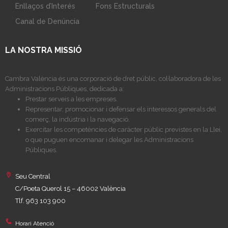
Enllaços d’Interés
Fons Estructurals
Canal de Denúncia
LA NOSTRA MISSIÓ
Cambra València és una corporació de dret públic, col·laboradora de les
Administracions Públiques, dedicada a:
Prestar serveis a les empreses.
Representar, promocionar i defensar els interessos generals del
comerç, la indústria i la navegació.
Exercitar les competències de caràcter públic previstes en la Llei,
o que puguen encomanar i delegar les Administracions
Públiques.
Seu Central
C/Poeta Querol 15 – 46002 València
Tlf. 963 103 900
Horari Atenció