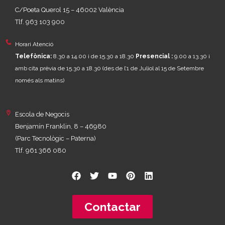
C/Poeta Querol 15 – 46002 València
Tlf. 963 103 900
Horari Atenció
Telefònica:
8.30 a 14.00 i de 15.30 a 18.30
Presencial :
9.00 a 13.30 i
amb cita prèvia de 15.30 a 18.30
(des de l’1 de Juliol al 15 de Setembre
només als matins)
Escola de Negocis
Benjamín Franklin, 8 – 46980
(Parc Tecnològic – Paterna)
Tlf. 961 366 080
Contactar