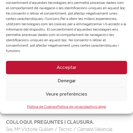
consentiment d'aquestes tecnologies ens permetrà processar dades com
el comportament de navegació o les identificacions úniques en aquest lloc.
No consentir o retirar el consentiment, pot afectar negativament unes
PROGRAMA
certes característiques i funcions.Per a oferir les millors experiències,
utilitzem tecnologies com les cookies per a emmagatzemar i/o accedir a la
informació del dispositiu. El consentiment d'aquestes tecnologies ens
permetrà processar dades com el comportament de navegació o les
14:00 h.
identificacions úniques en aquest lloc. No consentir o retirar el
consentiment, pot afectar negativament unes certes característiques i
BENVINGUDA
funcions.
14:05 h.
Acceptar
GESTIÓ DE CRISI EN XARXES SOCIALS: COM
Denegar
ACTUAR ENFRONT DE SITUACIONS DE CRISIS
Dª Clara Soler. Consultora de màrqueting digital. CEO de
Veure preferències
l'Agència Sumeru
Política de Cookies
Política de privacidad
Avís legal
15:45 h.
COL·LOQUI, PREGUNTES I CLAUSURA.
Sra. Mª Victoria Guillén / Tècnic / Cámara Valencia.