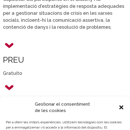
implementació d’estratègies de resposta adequades
per a gestionar situacions de crisis en les xarxes
socials, incloent-hi la comunicació assertiva, la
contenció de danys i la resolució de problemes.
PREU
Gratuito
MÉS INFORMACIÓ
Gestionar el consentiment
de les cookies
comercio@camaravalencia.com
Per a oferir les millors experiències, utilitzem tecnologies com les cookies
per a emmagatzemar i/o accedir a la informació del dispositiu. El