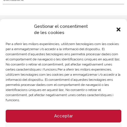
Gestionar el consentiment
de les cookies
Per a oferir les millors experiències, utilitzem tecnologies com les cookies
per a emmagatzemar i/o accedir a la informació del dispositiu. El
consentiment d'aquestes tecnologies ens permetrà processar dades com
el comportament de navegació o les identificacions úniques en aquest lloc.
No consentir o retirar el consentiment, pot afectar negativament unes
certes característiques i funcions.Per a oferir les millors experiències,
utilitzem tecnologies com les cookies per a emmagatzemar i/o accedir a la
informació del dispositiu. El consentiment d'aquestes tecnologies ens
permetrà processar dades com el comportament de navegació o les
CONTACTE
identificacions úniques en aquest lloc. No consentir o retirar el
Sergio Escriche
consentiment, pot afectar negativament unes certes característiques i
funcions.
Emprenedoria i finançament
963103918
sescriche@camaravalencia.com
Acceptar