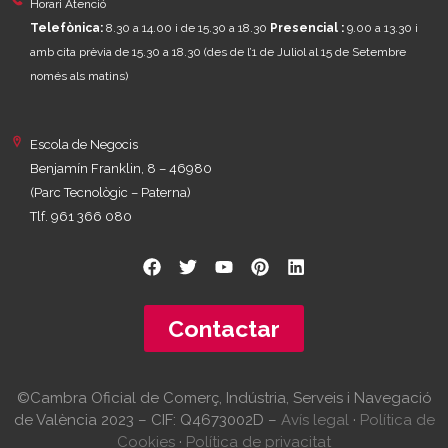
Horari Atenció
Telefònica:
8.30 a 14.00 i de 15.30 a 18.30
Presencial :
9.00 a 13.30 i
amb cita prèvia de 15.30 a 18.30
(des de l’1 de Juliol al 15 de Setembre
només als matins)
Escola de Negocis
Benjamín Franklin, 8 – 46980
(Parc Tecnològic – Paterna)
Tlf. 961 366 080
Contactar
©Cambra Oficial de Comerç, Indústria, Serveis i Navegació
de València 2023 – CIF: Q4673002D –
Avís legal
·
Política de
Cookies
·
Política de privacitat