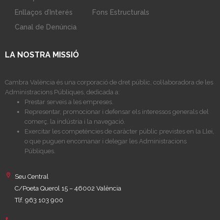
Enllaços d’Interés
Fons Estructurals
Canal de Denúncia
LA NOSTRA MISSIÓ
Cambra València és una corporació de dret públic, col·laboradora de les
Administracions Públiques, dedicada a:
Prestar serveis a les empreses.
Representar, promocionar i defensar els interessos generals del
comerç, la indústria i la navegació.
Exercitar les competències de caràcter públic previstes en la Llei,
o que puguen encomanar i delegar les Administracions
Públiques.
Seu Central
C/Poeta Querol 15 – 46002 València
Tlf. 963 103 900