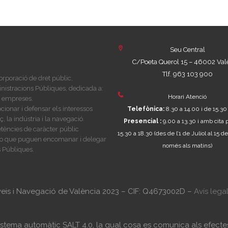
Seu Central
C/Poeta Querol 15 – 46002 Val
Tlf. 963 103 900
rporació de dret públic,
nistracions Públiques, dedicada a:
Horari Atenció
es empreses.
ionar i defensar els interessos
Telefònica:
8.30 a 14.00 i de 15.30
 la indústria i la navegació.
Presencial :
9.00 a 13.30 i amb cita 
tències de caràcter públic
15.30 a 18.30
(des de l’1 de Juliol al 15
i, o que puguen encomanar i delegar
només als matins)
 Públiques.
veis i Navegació de València 2023 – CIF: Q4673002D –
Avís lega
 sistema automàtic SALT 4.0, la qual cosa es comunica als efec