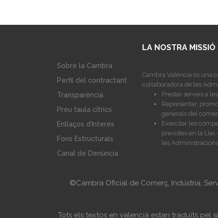
LA NOSTRA MISSIÓ
Sobre la Cambra
Cambra València és una co
Perfil del contractant
col·laboradora de les Admi
Prestar serveis a l
Transparència
Representar, promoc
Preu taula cítrics
generals del comerç,
Exercitar les compe
Enllaços d’Interés
previstes en la Lle
Fons Estructurals
les Administracions
Canal de Denúncia
©Cambra Oficial de Comerç, Indústria, Ser
Tots els textos en valencià estan traduïts pel