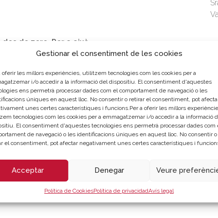
Sr
Va
 des de zero. Per a això
Gestionar el consentiment de les cookies
LLOC DE CELEB
 oferir les millors experiències, utilitzem tecnologies com les cookies per a
gatzemar i/o accedir a la informació del dispositiu. El consentiment d'aquestes
necessite?
ologies ens permetrà processar dades com el comportament de navegació o les
ada xarxa social.
Webinar - Cambra València |
ificacions úniques en aquest lloc. No consentir o retirar el consentiment, pot afecta
tivament unes certes característiques i funcions.Per a oferir les millors experièncie
itzem tecnologies com les cookies per a emmagatzemar i/o accedir a la informació d
ositiu. El consentiment d'aquestes tecnologies ens permetrà processar dades com 
Descarregar programa
al (
Ontinyent
):
ortament de navegació o les identificacions úniques en aquest lloc. No consentir o
rar el consentiment, pot afectar negativament unes certes característiques i funcion
Acceptar
Denegar
Veure preferènci
Política de Cookies
Política de privacidad
Avís legal