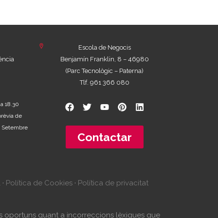
Escola de Negocis
ència
Benjamín Franklin, 8 – 46980
(Parc Tecnològic – Paterna)
Tlf. 961 366 080
 a 18.30
prèvia de
 de Setembre
Contactar
l
·
Política de Cookies
·
Política de privacitat
tes oportuns quant a incorreccions lèxiques que