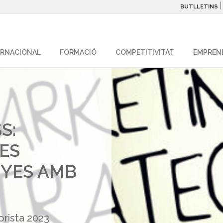
BUTLLETINS
ERNACIONAL
FORMACIÓ
COMPETITIVITAT
EMPREN
S:
UES
YES AMB
rista 2023