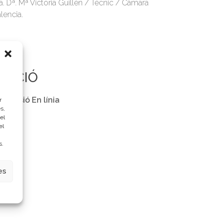
a. Dª. Mª Victoria Guillén / Técnic / Cámara
lencia.
RACIÓ
 Sessió En línia
r
s,
el
el
s.
es