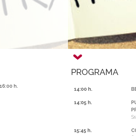
PROGRAMA
16:00 h.
14:00 h.
B
14:05 h.
P
P
S
15:45 h.
C