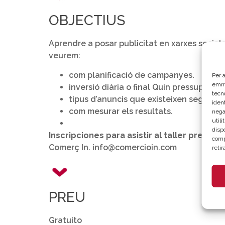
OBJECTIUS
Aprendre a posar publicitat en xarxes socials
veurem:
com planificació de campanyes.
Per a
emma
inversió diària o final Quin pressupost 
tecn
tipus d’anuncis que existeixen segons c
ident
com mesurar els resultats.
nega
util
disp
Inscripciones para asistir al taller presenci
comp
Comerç In. info@comercioin.com
reti
PREU
Gratuito