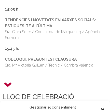
14:05 h.
TENDÈNCIES I NOVETATS EN XARXES SOCIALS:
ESTIGUES-TE A l'ÚLTIMA
Sra. Clara Soler / Consultora de Màrqueting / Agència
Sumeru
15:45 h.
COL·LOQUI, PREGUNTES I CLAUSURA
Sra. Mª Victoria Guillén / Tècnic / Cambra València
LLOC DE CELEBRACIÓ
Gestionar el consentiment
Webinar - Cambra València | Sessió En línia