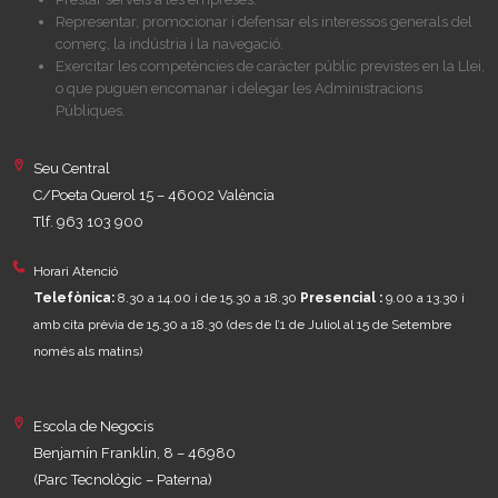
Representar, promocionar i defensar els interessos generals del
comerç, la indústria i la navegació.
Exercitar les competències de caràcter públic previstes en la Llei,
o que puguen encomanar i delegar les Administracions
Públiques.
Seu Central
C/Poeta Querol 15 – 46002 València
Tlf. 963 103 900
Horari Atenció
Telefònica:
8.30 a 14.00 i de 15.30 a 18.30
Presencial :
9.00 a 13.30 i
amb cita prèvia de 15.30 a 18.30
(des de l’1 de Juliol al 15 de Setembre
només als matins)
Escola de Negocis
Benjamín Franklin, 8 – 46980
(Parc Tecnològic – Paterna)