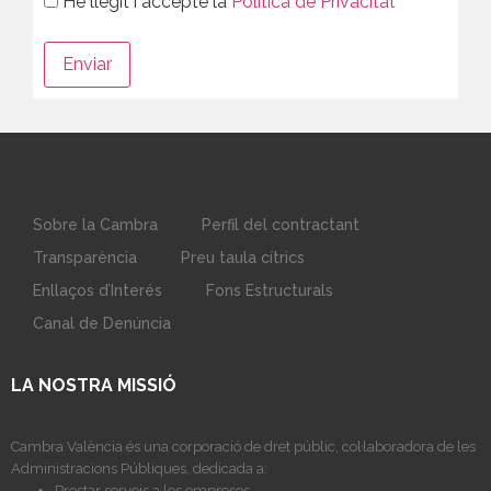
He llegit i accepte la
Política de Privacitat
Sobre la Cambra
Perfil del contractant
Transparència
Preu taula cítrics
Enllaços d’Interés
Fons Estructurals
Canal de Denúncia
LA NOSTRA MISSIÓ
Cambra València és una corporació de dret públic, col·laboradora de les
Administracions Públiques, dedicada a:
Prestar serveis a les empreses.