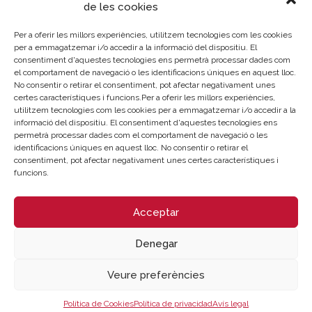
de les cookies
Termini en el qual ha de procedir-se a la
formalització del contracte:
Per a oferir les millors experiències, utilitzem tecnologies com les cookies
per a emmagatzemar i/o accedir a la informació del dispositiu. El
15 días desde la adjudicación
consentiment d'aquestes tecnologies ens permetrà processar dades com
el comportament de navegació o les identificacions úniques en aquest lloc.
No consentir o retirar el consentiment, pot afectar negativament unes
certes característiques i funcions.Per a oferir les millors experiències,
utilitzem tecnologies com les cookies per a emmagatzemar i/o accedir a la
informació del dispositiu. El consentiment d'aquestes tecnologies ens
permetrà processar dades com el comportament de navegació o les
Sobre la Cambra
Perfil del contractant
identificacions úniques en aquest lloc. No consentir o retirar el
consentiment, pot afectar negativament unes certes característiques i
Transparència
Preu taula cítrics
funcions.
Enllaços d’Interés
Fons Estructurals
Canal de Denúncia
Acceptar
LA NOSTRA MISSIÓ
Denegar
Veure preferències
Cambra València és una corporació de dret públic, col·laboradora de les
Administracions Públiques, dedicada a:
Política de Cookies
Política de privacidad
Avís legal
Prestar serveis a les empreses.