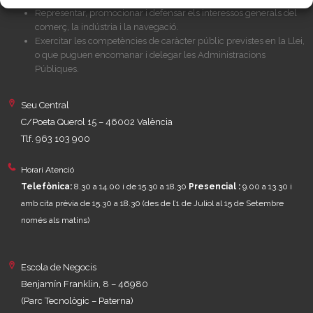
Representar, promocionar i defensar els interessos generals del
comerç, la indústria i la navegació.
Exercitar les competències de caràcter públic previstes en la Llei,
o que puguen encomanar i delegar les Administracions
Públiques.
Seu Central
C/Poeta Querol 15 – 46002 València
Tlf. 963 103 900
Horari Atenció
Telefònica:
8.30 a 14.00 i de 15.30 a 18.30
Presencial :
9.00 a 13.30 i
amb cita prèvia de 15.30 a 18.30
(des de l’1 de Juliol al 15 de Setembre
només als matins)
Escola de Negocis
Benjamín Franklin, 8 – 46980
(Parc Tecnològic – Paterna)