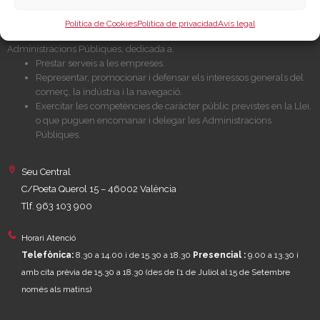
Política de Cookies
Política de privacidad
Avís legal
Cambra València és una corporació de dret públic, col·laboradora de les
Administracions Públiques, dedicada a:
Prestar serveis a les empreses.
Representar, promocionar i defensar els interessos generals del
comerç, la indústria i la navegació.
Exercitar les competències de caràcter públic previstes en la Llei,
o que puguen encomanar i delegar les Administracions
Públiques.
Seu Central
C/Poeta Querol 15 – 46002 València
Tlf. 963 103 900
Horari Atenció
Telefònica:
8.30 a 14.00 i de 15.30 a 18.30
Presencial :
9.00 a 13.30 i
amb cita prèvia de 15.30 a 18.30
(des de l’1 de Juliol al 15 de Setembre
només als matins)