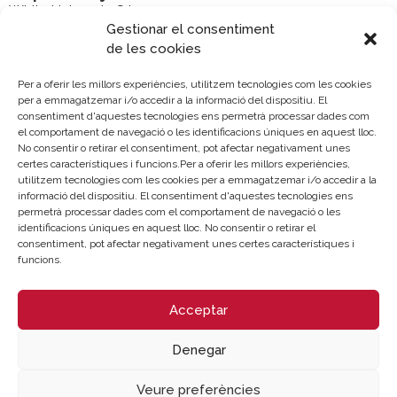
White Unicornio S.L
Gestionar el consentiment
de les cookies
Data de formalització del contracte:
22/02/2021
Per a oferir les millors experiències, utilitzem tecnologies com les cookies
per a emmagatzemar i/o accedir a la informació del dispositiu. El
Termini en el qual ha de procedir-se a la
consentiment d'aquestes tecnologies ens permetrà processar dades com
formalització del contracte:
el comportament de navegació o les identificacions úniques en aquest lloc.
15 días desde la comunicación de la adjudicación
No consentir o retirar el consentiment, pot afectar negativament unes
certes característiques i funcions.Per a oferir les millors experiències,
utilitzem tecnologies com les cookies per a emmagatzemar i/o accedir a la
informació del dispositiu. El consentiment d'aquestes tecnologies ens
permetrà processar dades com el comportament de navegació o les
identificacions úniques en aquest lloc. No consentir o retirar el
consentiment, pot afectar negativament unes certes característiques i
Sobre la Cambra
Perfil del contractant
funcions.
Transparència
Preu taula cítrics
Acceptar
Enllaços d’Interés
Fons Estructurals
Canal de Denúncia
Denegar
LA NOSTRA MISSIÓ
Veure preferències