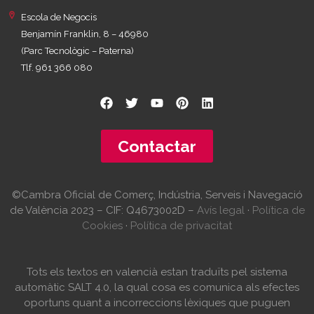
Escola de Negocis
Benjamín Franklin, 8 – 46980
(Parc Tecnològic – Paterna)
Tlf. 961 366 080
Contactar
©Cambra Oficial de Comerç, Indústria, Serveis i Navegació
de València 2023 – CIF: Q4673002D –
Avís legal
·
Política de
Cookies
·
Política de privacitat
Tots els textos en valencià estan traduïts pel sistema
automàtic SALT 4.0, la qual cosa es comunica als efectes
oportuns quant a incorreccions lèxiques que puguen