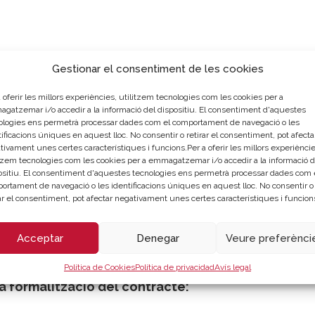
Gestionar el consentiment de les cookies
 oferir les millors experiències, utilitzem tecnologies com les cookies per a
gatzemar i/o accedir a la informació del dispositiu. El consentiment d'aquestes
ologies ens permetrà processar dades com el comportament de navegació o les
ificacions úniques en aquest lloc. No consentir o retirar el consentiment, pot afecta
tivament unes certes característiques i funcions.Per a oferir les millors experièncie
itzem tecnologies com les cookies per a emmagatzemar i/o accedir a la informació d
ositiu. El consentiment d'aquestes tecnologies ens permetrà processar dades com 
ortament de navegació o les identificacions úniques en aquest lloc. No consentir o
rar el consentiment, pot afectar negativament unes certes característiques i funcion
Acceptar
Denegar
Veure preferènci
Política de Cookies
Política de privacidad
Avís legal
la formalització del contracte: