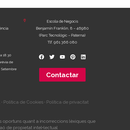
Escola de Negocis
ència
Benjamín Franklin, 8 – 46980
(Parc Tecnològic – Paterna)
Tlf. 961 366 080
 a 18.30
prèvia de
 de Setembre
Contactar
l
·
Política de Cookies
·
Política de privacitat
tes oportuns quant a incorreccions lèxiques que
aó de propietat intel•lectual