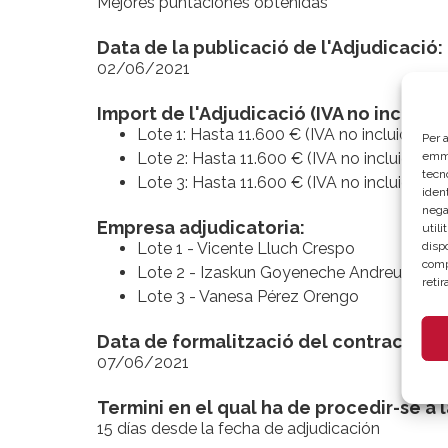
Mejores puntaciones obtenidas
Data de la publicació de l'Adjudicació:
02/06/2021
Import de l'Adjudicació (IVA no inclòs):
Lote 1: Hasta 11.600 € (IVA no incluido)
Per a
emma
Lote 2: Hasta 11.600 € (IVA no incluido)
tecn
Lote 3: Hasta 11.600 € (IVA no incluido)
ident
nega
Empresa adjudicatoria:
util
disp
Lote 1 - Vicente Lluch Crespo
comp
Lote 2 - Izaskun Goyeneche Andreu
reti
Lote 3 - Vanesa Pérez Orengo
Data de formalització del contracte:
07/06/2021
Termini en el qual ha de procedir-se a 
15 días desde la fecha de adjudicación