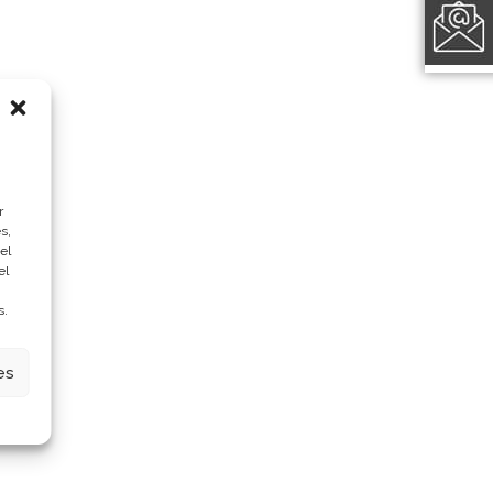
r
s,
el
el
s.
es