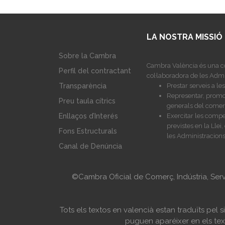
LA NOSTRA MISSIÓ
Sobre la Cambra
Cambra València és una co
Perfil del contractant
col·laboradora de les Admi
Prestar serveis a l
Transparència
Representar, promoc
Preu taula cítrics
generals del comerç,
Exercitar les compe
Enllaços d’Interés
previstes en la Lle
Fons Estructurals
les Administracions
Canal de Denúncia
©Cambra Oficial de Comerç, Indústria, Ser
Tots els textos en valencià estan traduïts pel
puguen aparéixer en els text