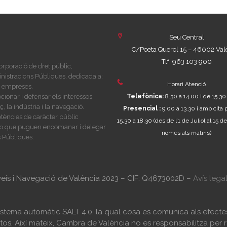
Seu Central
C/Poeta Querol 15 – 46002 Val
Tlf. 963 103 900
rporació de dret públic,
nistracions Públiques, dedicada a:
Horari Atenció
es empreses.
ionar i defensar els interessos
Telefònica:
8.30 a 14.00 i de 15.30
 la indústria i la navegació.
Presencial :
9.00 a 13.30 i amb cita 
tències de caràcter públic
15.30 a 18.30
(des de l’1 de Juliol al 15
i, o que puguen encomanar i delegar
només als matins)
 Públiques.
veis i Navegació de València 2023 – CIF: Q4673002D –
Avís lega
 sistema automàtic SALT 4.0, la qual cosa es comunica als efec
os. Així mateix, Cambra de València no es responsabilitza per r