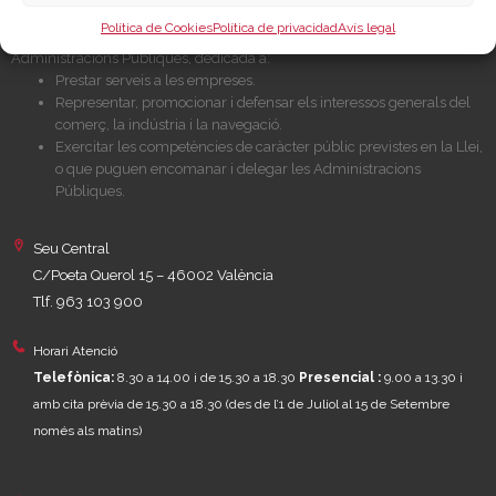
Política de Cookies
Política de privacidad
Avís legal
Cambra València és una corporació de dret públic, col·laboradora de les
Administracions Públiques, dedicada a:
Prestar serveis a les empreses.
Representar, promocionar i defensar els interessos generals del
comerç, la indústria i la navegació.
Exercitar les competències de caràcter públic previstes en la Llei,
o que puguen encomanar i delegar les Administracions
Públiques.
Seu Central
C/Poeta Querol 15 – 46002 València
Tlf. 963 103 900
Horari Atenció
Telefònica:
8.30 a 14.00 i de 15.30 a 18.30
Presencial :
9.00 a 13.30 i
amb cita prèvia de 15.30 a 18.30
(des de l’1 de Juliol al 15 de Setembre
només als matins)