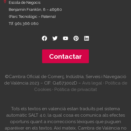
Escola de Negocis
Benjamín Franklin, 8 – 46980
(Parc Tecnològic – Paterna)
Tlf. 961 366 080
Contactar
©Cambra Oficial de Comerç, Indústria, Serveis i Navegació
de València 2023 – CIF: Q4673002D –
Avís legal
·
Política de
Cookies
·
Política de privacitat
Tots els textos en valencià estan traduïts pel sistema
automàtic SALT 4.0, la qual cosa es comunica als efectes
oportuns quant a incorreccions lèxiques que puguen
aparéixer en els textos. Així mateix, Cambra de València no