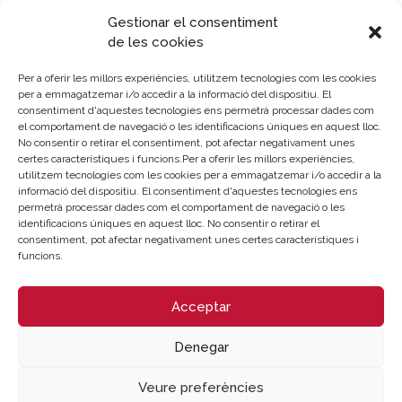
168.095,48 €
Gestionar el consentiment
de les cookies
Empresa adjudicatoria:
WALHALLA DATA CENTER S.L
Per a oferir les millors experiències, utilitzem tecnologies com les cookies
per a emmagatzemar i/o accedir a la informació del dispositiu. El
Data de formalització del contracte:
consentiment d'aquestes tecnologies ens permetrà processar dades com
el comportament de navegació o les identificacions úniques en aquest lloc.
17/01/2023
No consentir o retirar el consentiment, pot afectar negativament unes
certes característiques i funcions.Per a oferir les millors experiències,
utilitzem tecnologies com les cookies per a emmagatzemar i/o accedir a la
informació del dispositiu. El consentiment d'aquestes tecnologies ens
permetrà processar dades com el comportament de navegació o les
identificacions úniques en aquest lloc. No consentir o retirar el
consentiment, pot afectar negativament unes certes característiques i
Sobre la Cambra
Perfil del contractant
funcions.
Transparència
Preu taula cítrics
Enllaços d’Interés
Fons Estructurals
Acceptar
Canal de Denúncia
Denegar
LA NOSTRA MISSIÓ
Veure preferències