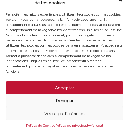
de les cookies
Termini en el qual ha de procedir-se a la
formalització del contracte:
Per a oferir les millors experiències, utilitzem tecnologies com les cookies
per a emmagatzemar i/o accedir a la informació del dispositiu. El
15 dies des de la notificació de l'adjudicació
consentiment d'aquestes tecnologies ens permetrà processar dades com
el comportament de navegació o les identificacions úniques en aquest lloc.
No consentir o retirar el consentiment, pot afectar negativament unes
certes característiques i funcions.Per a oferir les millors experiències,
utilitzem tecnologies com les cookies per a emmagatzemar i/o accedir a la
informació del dispositiu. El consentiment d'aquestes tecnologies ens
permetrà processar dades com el comportament de navegació o les
Sobre la Cambra
Perfil del contractant
identificacions úniques en aquest lloc. No consentir o retirar el
consentiment, pot afectar negativament unes certes característiques i
Transparència
Preu taula cítrics
funcions.
Enllaços d’Interés
Fons Estructurals
Canal de Denúncia
Acceptar
LA NOSTRA MISSIÓ
Denegar
Veure preferències
Cambra València és una corporació de dret públic, col·laboradora de les
Administracions Públiques, dedicada a:
Política de Cookies
Política de privacidad
Avís legal
Prestar serveis a les empreses.