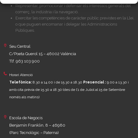
Representar, promocionar i defensar els interessos generals del
comerç, la indústria i la navegació.
Exercitar les competències de caràcter públic previstes en la Llei,
o que puguen encomanar i delegar les Administracions
Públiques.
Seu Central
C/Poeta Querol 15 – 46002 València
Tlf. 963 103 900
Horari Atenció
Telefònica:
8.30 a 14.00 i de 15.30 a 18.30
Presencial :
9.00 a 13.30 i
amb cita prèvia de 15.30 a 18.30
(des de l’1 de Juliol al 15 de Setembre
només als matins)
Escola de Negocis
Benjamín Franklin, 8 – 46980
(Parc Tecnològic – Paterna)