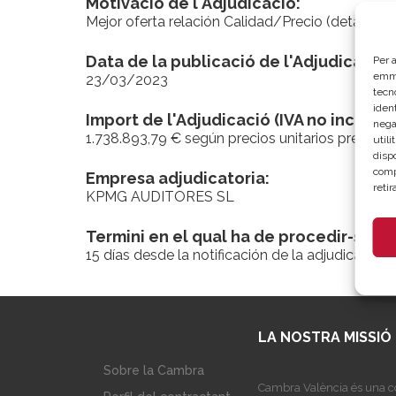
Motivació de l'Adjudicació:
Mejor oferta relación Calidad/Precio (detalles
Data de la publicació de l'Adjudicació:
Per a
emma
23/03/2023
tecn
ident
Import de l'Adjudicació (IVA no inclòs):
nega
1.738.893,79 € según precios unitarios presenta
util
disp
comp
Empresa adjudicatoria:
reti
KPMG AUDITORES SL
Termini en el qual ha de procedir-se a 
15 días desde la notificación de la adjudicación
LA NOSTRA MISSIÓ
Sobre la Cambra
Cambra València és una co