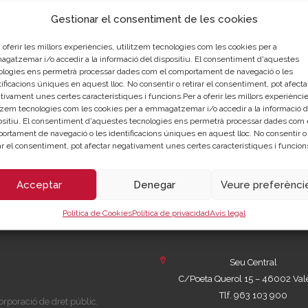
 en acta Mesa de Contratación
Gestionar el consentiment de les cookies
 oferir les millors experiències, utilitzem tecnologies com les cookies per a
gatzemar i/o accedir a la informació del dispositiu. El consentiment d'aquestes
ologies ens permetrà processar dades com el comportament de navegació o les
ificacions úniques en aquest lloc. No consentir o retirar el consentiment, pot afecta
tivament unes certes característiques i funcions.Per a oferir les millors experièncie
dos en la oferta económica del adjudicatario
itzem tecnologies com les cookies per a emmagatzemar i/o accedir a la informació d
ositiu. El consentiment d'aquestes tecnologies ens permetrà processar dades com 
ortament de navegació o les identificacions úniques en aquest lloc. No consentir o
rar el consentiment, pot afectar negativament unes certes característiques i funcion
la formalització del contracte:
Acceptar
Denegar
Veure preferènci
Política de Cookies
Política de privacidad
Avís legal
Seu Central
C/Poeta Querol 15 – 46002 Val
Tlf. 963 103 900
rporació de dret públic,