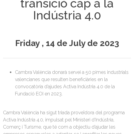
transició cap a la
Indústria 4.0
Friday , 14 de July de 2023
Cambra València donarà servei a 50 pimes industrials
valencianes que resulten beneficiàries en la
convocatòria d’ajudes Activa Indústria 4.0 de la
Fundació EOI en 2023.
Cambra València ha sigut triada proveïdora del programa
Activa Indústria 4.0, impulsat pel Ministeri d’Indústria,
Comerç i Turisme, que té com a objectiu d’ajudar les