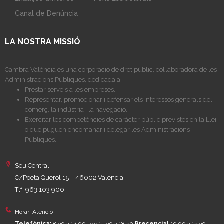
Canal de Denúncia
LA NOSTRA MISSIÓ
Cambra València és una corporació de dret públic, col·laboradora de les
Administracions Públiques, dedicada a:
Prestar serveis a les empreses.
Representar, promocionar i defensar els interessos generals del
comerç, la indústria i la navegació.
Exercitar les competències de caràcter públic previstes en la Llei,
o que puguen encomanar i delegar les Administracions
Públiques.
Seu Central
C/Poeta Querol 15 – 46002 València
Tlf. 963 103 900
Horari Atenció