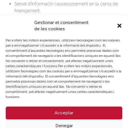
Servei d’informació i assessorament en la cerca de
finançament.
L’assessorament de, almenys, 50 hores individualitzades
Gestionar el consentiment
serà realitzat per especialistes en transformació digital del
de les cookies
sector industrial i s’estima que la duració del programa siga
de 4 mesos per a cada empresa beneficiària.
Per a oferir les millors experiències, utilitzem tecnologies com les cookies
per a emmagatzemar i/o accedir a la informació del dispositiu. El
La càmera, com a entitat proveïdora, ajudarà les pimes
consentiment d'aquestes tecnologies ens permetrà processar dades com
valencianes a impulsar la seua transformació digital i a
el comportament de navegació o les identificacions úniques en aquest lloc.
No consentir o retirar el consentiment, pot afectar negativament unes
adaptar-se a les exigències de la indústria 4.0 a través d’un
certes característiques i funcions.Per a oferir les millors experiències,
catàleg de serveis que inclou des de la identificació
utilitzem tecnologies com les cookies per a emmagatzemar i/o accedir a la
d’oportunitats de millora, l’assistència tècnica per a la
informació del dispositiu. El consentiment d'aquestes tecnologies ens
permetrà processar dades com el comportament de navegació o les
implementació de tecnologies avançades i la formació
identificacions úniques en aquest lloc. No consentir o retirar el
dels treballadors en competències digitals, fins a
consentiment, pot afectar negativament unes certes característiques i
l’elaboració de plans de negoci per a la transformació
funcions.
digital de les empreses.
Acceptar
Les ajudes del programa Activa Indústria 4.0 es van
publicar ahir dijous 13 de juliol, per la qual cosa les
Denegar