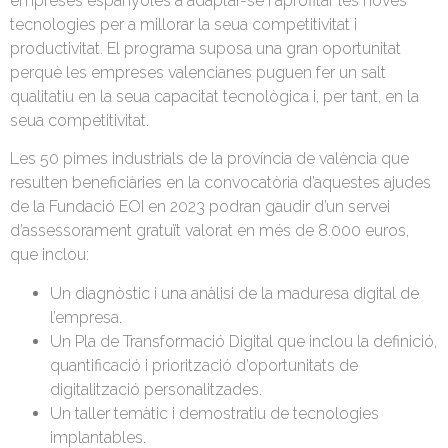
empreses espanyoles a adaptar-se i aprofitar les noves
tecnologies per a millorar la seua competitivitat i
productivitat. El programa suposa una gran oportunitat
perquè les empreses valencianes puguen fer un salt
qualitatiu en la seua capacitat tecnològica i, per tant, en la
seua competitivitat.
Les 50 pimes industrials de la província de valència que
resulten beneficiàries en la convocatòria d’aquestes ajudes
de la Fundació EOI en 2023 podran gaudir d’un servei
d’assessorament gratuït valorat en més de 8.000 euros,
que inclou:
Un diagnòstic i una anàlisi de la maduresa digital de
l’empresa.
Un Pla de Transformació Digital que inclou la definició,
quantificació i priorització d’oportunitats de
digitalització personalitzades.
Un taller temàtic i demostratiu de tecnologies
implantables.