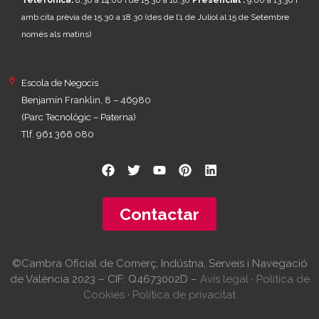
Telefònica:
8.30 a 14.00 i de 15.30 a 18.30
Presencial :
9.00 a 13.30 i
amb cita prèvia de 15.30 a 18.30
(des de l’1 de Juliol al 15 de Setembre
només als matins)
Escola de Negocis
Benjamín Franklin, 8 – 46980
(Parc Tecnològic – Paterna)
Tlf. 961 366 080
Contactar
©Cambra Oficial de Comerç, Indústria, Serveis i Navegació
de València 2023 – CIF: Q4673002D –
Avís legal
·
Política de
Cookies
·
Política de privacitat