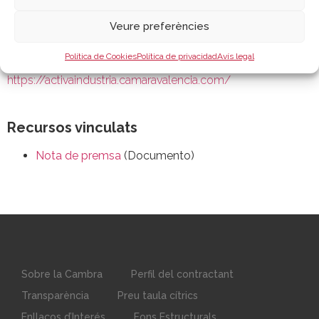
empreses interessades ja poden sol·licitar-la en la seu
electrònica de la EOI. La convocatòria romandrà oberta fins
Veure preferències
que s’esgote el crèdit pressupostari.
Política de Cookies
Política de privacidad
Avís legal
Mes informació en
https://activaindustria.camaravalencia.com/
Recursos vinculats
Nota de premsa
(Documento)
Sobre la Cambra
Perfil del contractant
Transparència
Preu taula cítrics
Enllaços d’Interés
Fons Estructurals