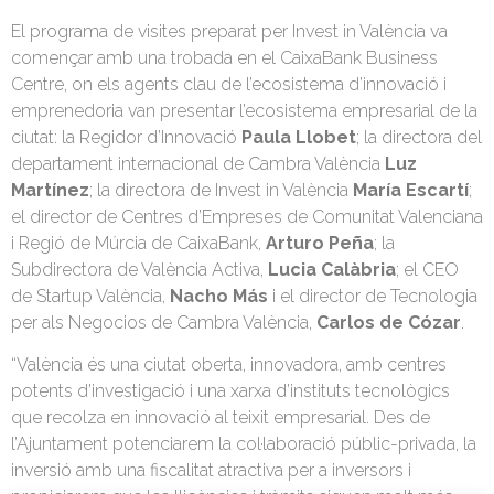
El programa de visites preparat per Invest in València va
començar amb una trobada en el CaixaBank Business
Centre, on els agents clau de l’ecosistema d’innovació i
emprenedoria van presentar l’ecosistema empresarial de la
ciutat: la Regidor d’Innovació
Paula Llobet
; la directora del
departament internacional de Cambra València
Luz
Martínez
; la directora de Invest in València
María Escartí
;
el director de Centres d’Empreses de Comunitat Valenciana
i Regió de Múrcia de CaixaBank,
Arturo Peña
; la
Subdirectora de València Activa,
Lucia Calàbria
; el CEO
de Startup València,
Nacho Más
i el director de Tecnologia
per als Negocios de Cambra València,
Carlos de Cózar
.
“València és una ciutat oberta, innovadora, amb centres
potents d’investigació i una xarxa d’instituts tecnològics
que recolza en innovació al teixit empresarial. Des de
l’Ajuntament potenciarem la col·laboració públic-privada, la
inversió amb una fiscalitat atractiva per a inversors i