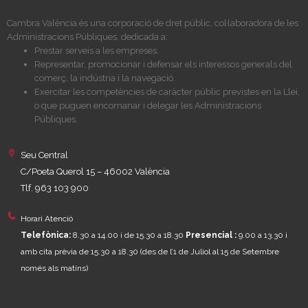
Cambra València és una corporació de dret públic, col·laboradora de les
Administracions Públiques, dedicada a:
Prestar serveis a les empreses.
Representar, promocionar i defensar els interessos generals del
comerç, la indústria i la navegació.
Exercitar les competències de caràcter públic previstes en la Llei,
o que puguen encomanar i delegar les Administracions
Públiques.
Seu Central
C/Poeta Querol 15 – 46002 València
Tlf. 963 103 900
Horari Atenció
Telefònica:
8.30 a 14.00 i de 15.30 a 18.30
Presencial :
9.00 a 13.30 i
amb cita prèvia de 15.30 a 18.30
(des de l’1 de Juliol al 15 de Setembre
només als matins)