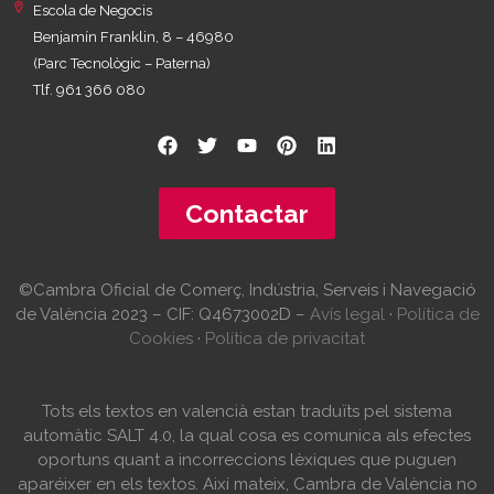
Escola de Negocis
Benjamín Franklin, 8 – 46980
(Parc Tecnològic – Paterna)
Tlf. 961 366 080
Contactar
©Cambra Oficial de Comerç, Indústria, Serveis i Navegació
de València 2023 – CIF: Q4673002D –
Avís legal
·
Política de
Cookies
·
Política de privacitat
Tots els textos en valencià estan traduïts pel sistema
automàtic SALT 4.0, la qual cosa es comunica als efectes
oportuns quant a incorreccions lèxiques que puguen
aparéixer en els textos. Així mateix, Cambra de València no