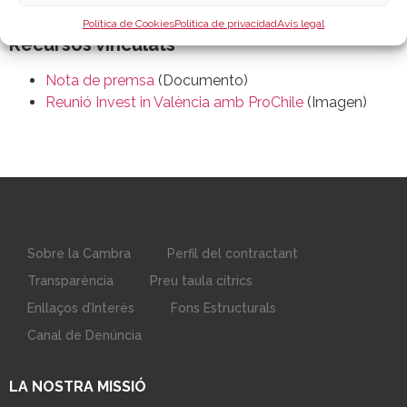
Política de Cookies
Política de privacidad
Avís legal
Recursos vinculats
Nota de premsa
(Documento)
Reunió Invest in València amb ProChile
(Imagen)
Sobre la Cambra
Perfil del contractant
Transparència
Preu taula cítrics
Enllaços d’Interés
Fons Estructurals
Canal de Denúncia
LA NOSTRA MISSIÓ