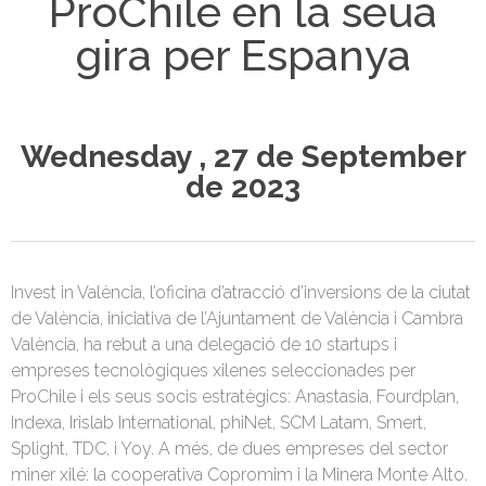
ProChile en la seua
gira per Espanya
Wednesday , 27 de September
de 2023
Invest in València, l’oficina d’atracció d’inversions de la ciutat
de València, iniciativa de l’Ajuntament de València i Cambra
València, ha rebut a una delegació de 10 startups i
empreses tecnològiques xilenes seleccionades per
ProChile i els seus socis estratègics: Anastasia, Fourdplan,
Indexa, Irislab International, phiNet, SCM Latam, Smert,
Splight, TDC, i Yoy. A més, de dues empreses del sector
miner xilé: la cooperativa Copromim i la Minera Monte Alto.