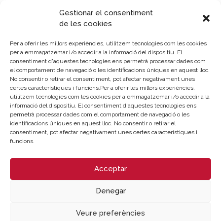
propiciarem que les llicències i tràmits siguen molt més
Gestionar el consentiment
àgils” ha apuntat la Regidor Paula Llobet, que alhora ha
de les cookies
animat als emprenedors xilens al fet que coneguen i
interactuen amb el dinàmic ecosistema de negocis i
Per a oferir les millors experiències, utilitzem tecnologies com les cookies
innovació de València.
per a emmagatzemar i/o accedir a la informació del dispositiu. El
consentiment d'aquestes tecnologies ens permetrà processar dades com
La delegació també va poder explorar València com un
el comportament de navegació o les identificacions úniques en aquest lloc.
enclavament logístic privilegiat, visitant *Valenciaport i
No consentir o retirar el consentiment, pot afectar negativament unes
certes característiques i funcions.Per a oferir les millors experiències,
*Opentop i obtenint informació essencial sobre innovació
utilitzem tecnologies com les cookies per a emmagatzemar i/o accedir a la
portuària.
informació del dispositiu. El consentiment d'aquestes tecnologies ens
permetrà processar dades com el comportament de navegació o les
El programa va continuar ahir amb una sessió dedicada a
identificacions úniques en aquest lloc. No consentir o retirar el
consentiment, pot afectar negativament unes certes característiques i
València com a ciutat d’innovació tecnològica
, de la
funcions.
mà de REDIT (Xarxa d’Instituts Tecnològics de la Comunitat
Valenciana) i el ITI (Institut Tecnològic d’Informàtica).
Acceptar
Finalment, el programa es va tancar a
l’Escola de
Negocis Cambra València
, on els participants van poder
Denegar
intercanviar impressions sobre l’aprés.
Veure preferències