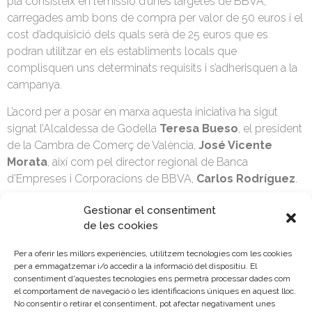
pla consisteix en l’emissió d’unes targetes de BBVA,
carregades amb bons de compra per valor de 50 euros i el
cost d’adquisició dels quals serà de 25 euros que es
podran utilitzar en els establiments locals que
complisquen uns determinats requisits i s’adherisquen a la
campanya.
L’acord per a posar en marxa aquesta iniciativa ha sigut
signat l’Alcaldessa de Godella
Teresa Bueso
, el president
de la Cambra de Comerç de València,
José Vicente
Morata
, així com pel director regional de Banca
d’Empreses i Corporacions de BBVA,
Carlos Rodríguez
.
La campanya consta de dues convocatòries. La primera
Gestionar el consentiment
començarà el 9 de març i es prolongarà fins a finals d’abril.
de les cookies
En aquest període s’emetran 2.150 targetes de BBVA,
Per a oferir les millors experiències, utilitzem tecnologies com les cookies
carregades amb bons de 50 euros, amb l’objectiu de
per a emmagatzemar i/o accedir a la informació del dispositiu. El
promoure el consum en la localitat. Cada bo tindrà un cost
consentiment d'aquestes tecnologies ens permetrà processar dades com
per al consumidor de 25€, sent el 50% del valor del BO
el comportament de navegació o les identificacions úniques en aquest lloc.
No consentir o retirar el consentiment, pot afectar negativament unes
consumeix a GODELLA; l’altre 50% restant serà aportació