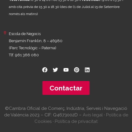
amb cita prèvia de 15.30 a 18.30
(des de l’1 de Juliol al 15 de Setembre
només als matins)
Escola de Negocis
Benjamín Franklin, 8 – 46980
(Parc Tecnològic – Paterna)
Tlf. 961 366 080
Contactar
©Cambra Oficial de Comerç, Indústria, Serveis i Navegació
de València 2023 – CIF: Q4673002D –
Avís legal
·
Política de
Cookies
·
Política de privacitat