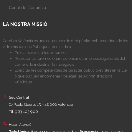
Canal de Denúncia
LA NOSTRA MISSIÓ
Cambra València és una corporació de dret públic, col·laboradora de les
Administracions Públiques, dedicada a:
Prestar serveis a les empreses.
Representar, promocionar i defensar els interessos generals del
comerç, la indústria i la navegació.
Exercitar les competències de caràcter públic previstes en la Llei,
o que puguen encomanar i delegar les Administracions
Públiques.
Seu Central
C/Poeta Querol 15 – 46002 València
Tlf. 963 103 900
Horari Atenció
Telefònica:
8.30 a 14.00 i de 15.30 a 18.30
Presencial :
9.00 a 13.30 i