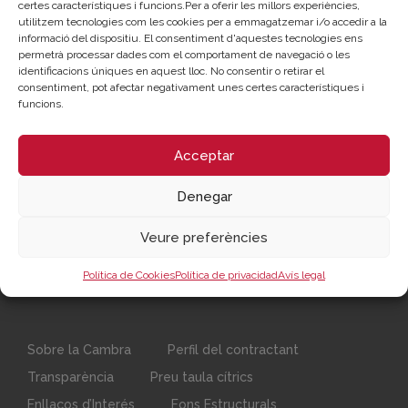
certes característiques i funcions.Per a oferir les millors experiències,
directa de l’Ajuntament de Godella. En definitiva, cada bo
utilitzem tecnologies com les cookies per a emmagatzemar i/o accedir a la
tindrà un valor de 50 €. Els interessats poden sol·licitar que
informació del dispositiu. El consentiment d'aquestes tecnologies ens
permetrà processar dades com el comportament de navegació o les
aquestes targetes siguen virtuals, per a reduir el consum de
identificacions úniques en aquest lloc. No consentir o retirar el
plàstic, la qual cosa redunda de manera positiva al medi
consentiment, pot afectar negativament unes certes característiques i
ambient.
funcions.
Acceptar
Recursos vinculats
Denegar
Foto signa Conveni
(Imagen)
Veure preferències
Política de Cookies
Política de privacidad
Avís legal
Sobre la Cambra
Perfil del contractant
Transparència
Preu taula cítrics
Enllaços d’Interés
Fons Estructurals