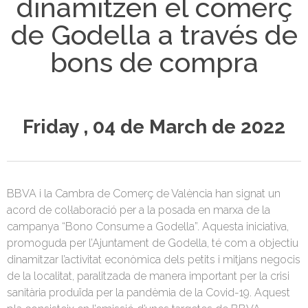
dinamitzen el comerç
de Godella a través de
bons de compra
Friday , 04 de March de 2022
BBVA i la Cambra de Comerç de València han signat un
acord de col·laboració per a la posada en marxa de la
campanya “Bono Consume a Godella”. Aquesta iniciativa,
promoguda per l’Ajuntament de Godella, té com a objectiu
dinamitzar l’activitat econòmica dels petits i mitjans negocis
de la localitat, paralitzada de manera important per la crisi
sanitària produïda per la pandèmia de la Covid-19. Aquest