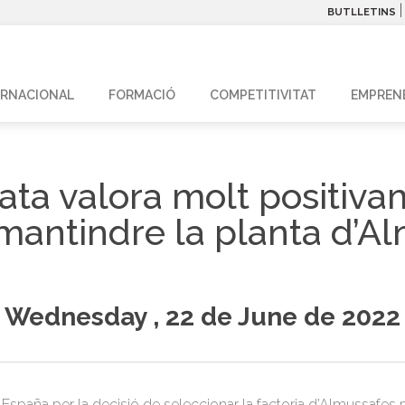
BUTLLETINS
ERNACIONAL
FORMACIÓ
COMPETITIVITAT
EMPREN
ta valora molt positiva
mantindre la planta d’A
Wednesday , 22 de June de 2022
España per la decisió de seleccionar la factoria d’Almussafes p