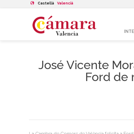
Castellà
Valencià
INT
José Vicente Mora
Ford de 
La Cambra de Comerç de València felicita a Ford 