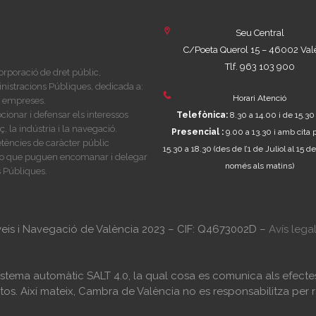
Seu Central
C/Poeta Querol 15 – 46002 Val
Tlf. 963 103 900
rporació de dret públic,
nistracions Públiques, dedicada a:
Horari Atenció
es empreses.
ionar i defensar els interessos
Telefònica:
8.30 a 14.00 i de 15.30
 la indústria i la navegació.
Presencial :
9.00 a 13.30 i amb cita 
tències de caràcter públic
15.30 a 18.30
(des de l’1 de Juliol al 15
i, o que puguen encomanar i delegar
només als matins)
 Públiques.
veis i Navegació de València 2023 – CIF: Q4673002D –
Avís lega
 sistema automàtic SALT 4.0, la qual cosa es comunica als efec
os. Així mateix, Cambra de València no es responsabilitza per r