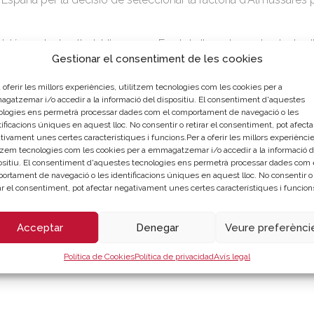
cisió que ha traslladat l’empresa Ford de l’aposta per la planta
Gestionar el consentiment de les cookies
què és una font d’innovació, d’atracció de talent i inversions, 
ts moments ens posiciona com el centre de transformació en l
 oferir les millors experiències, utilitzem tecnologies com les cookies per a
gatzemar i/o accedir a la informació del dispositiu. El consentiment d'aquestes
ologies ens permetrà processar dades com el comportament de navegació o les
esa forma part d’un sector creador d’ocupació, d’ocupació de q
ificacions úniques en aquest lloc. No consentir o retirar el consentiment, pot afecta
històrics en els quals estem en aquests moments”.
tivament unes certes característiques i funcions.Per a oferir les millors experièncie
itzem tecnologies com les cookies per a emmagatzemar i/o accedir a la informació d
ositiu. El consentiment d'aquestes tecnologies ens permetrà processar dades com 
suport fonamental per a un objectiu que estem aconseguint i és
ortament de navegació o les identificacions úniques en aquest lloc. No consentir o
acció d’inversions tecnològiques i d’innovació.
rar el consentiment, pot afectar negativament unes certes característiques i funcion
Acceptar
Denegar
Veure preferènci
España
(Documento)
Política de Cookies
Política de privacidad
Avís legal