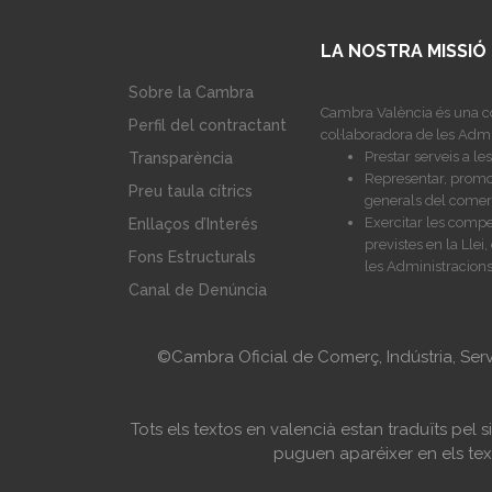
LA NOSTRA MISSIÓ
Sobre la Cambra
Cambra València és una co
Perfil del contractant
col·laboradora de les Admi
Prestar serveis a l
Transparència
Representar, promoc
Preu taula cítrics
generals del comerç,
Exercitar les compe
Enllaços d’Interés
previstes en la Lle
Fons Estructurals
les Administracions
Canal de Denúncia
©Cambra Oficial de Comerç, Indústria, Ser
Tots els textos en valencià estan traduïts pel
puguen aparéixer en els text