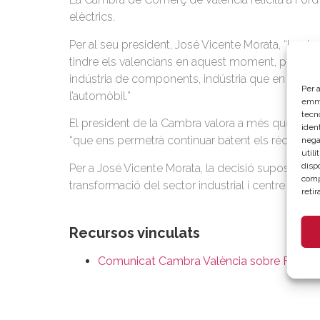
elèctrics.
Per al seu president, José Vicente Morata, “La de
tindre els valencians en aquest moment, primer per
indústria de components, indústria que en aques
Per a
l’automòbil.”
emma
tecn
El president de la Cambra valora a més que l’empr
ident
“que ens permetrà continuar batent els rècords 
nega
util
disp
Per a José Vicente Morata, la decisió suposa un 
comp
transformació del sector industrial i centre d’atr
reti
Recursos vinculats
Comunicat Cambra València sobre Ford 