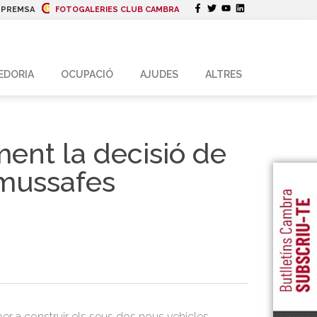
|
PREMSA
FOTOGALERIES CLUB CAMBRA
EDORIA
OCUPACIÓ
AJUDES
ALTRES
ment la decisió de
lmussafes
er a construir els seus dos nous vehicles