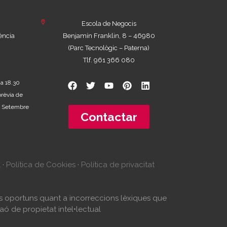
Escola de Negocis
ència
Benjamín Franklin, 8 – 46980
(Parc Tecnològic – Paterna)
Tlf. 961 366 080
 a 18.30
prèvia de
 de Setembre
Contactar
l
·
Política de Cookies
·
Política de privacitat
tes oportuns quant a incorreccions lèxiques que
aó de propietat intel•lectual