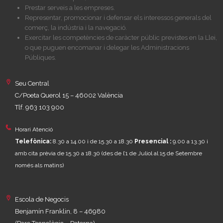
Prestar serveis a les empreses.
Representar, promocionar i defensar els interessos generals del
comerç, la indústria i la navegació.
Exercitar les competències de caràcter públic previstes en la Llei,
o que puguen encomanar i delegar les Administracions
Públiques.
Seu Central
C/Poeta Querol 15 – 46002 València
Tlf. 963 103 900
Horari Atenció
Telefònica:
8.30 a 14.00 i de 15.30 a 18.30
Presencial :
9.00 a 13.30 i
amb cita prèvia de 15.30 a 18.30
(des de l’1 de Juliol al 15 de Setembre
només als matins)
Escola de Negocis
Benjamín Franklin, 8 – 46980