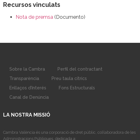
Recursos vinculats
Nota de premsa
(Documento)
Sobre la Cambra
Perfil del contractant
Transparència
Preu taula cítrics
Enllaços d’Interés
Fons Estructurals
Canal de Denúncia
LA NOSTRA MISSIÓ
Cambra València és una corporació de dret públic, col·laboradora de les
Administracions Públiques, dedicada a: