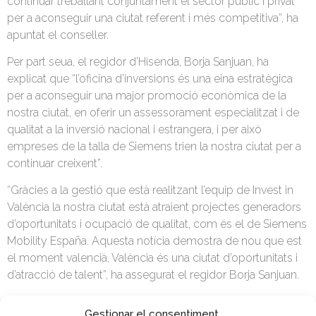
continuar treballant conjuntament el sector públic i privat
per a aconseguir una ciutat referent i més competitiva”, ha
apuntat el conseller.
Per part seua, el regidor d’Hisenda, Borja Sanjuan, ha
explicat que “l’oficina d’inversions és una eina estratègica
per a aconseguir una major promoció econòmica de la
nostra ciutat, en oferir un assessorament especialitzat i de
qualitat a la inversió nacional i estrangera, i per això
empreses de la talla de Siemens trien la nostra ciutat per a
continuar creixent”.
“Gràcies a la gestió que està realitzant l’equip de Invest in
València la nostra ciutat està atraient projectes generadors
d’oportunitats i ocupació de qualitat, com és el de Siemens
Mobility España. Aquesta notícia demostra de nou que est
el moment valencià, València és una ciutat d’oportunitats i
d’atracció de talent”, ha assegurat el regidor Borja Sanjuan.
El president de Cambra València, José Vicente Morata, ha
Gestionar el consentiment