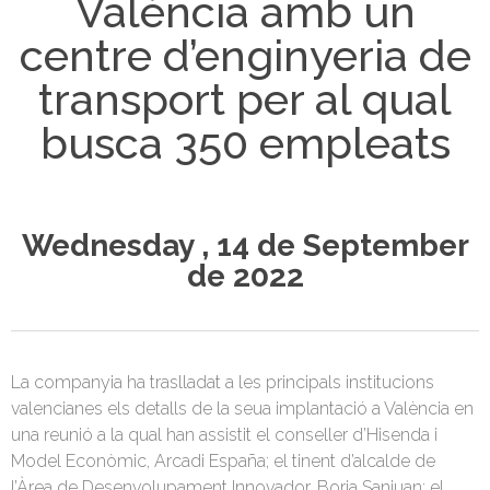
València amb un
centre d’enginyeria de
transport per al qual
busca 350 empleats
Wednesday , 14 de September
de 2022
La companyia ha traslladat a les principals institucions
valencianes els detalls de la seua implantació a València en
una reunió a la qual han assistit el conseller d’Hisenda i
Model Econòmic, Arcadi España; el tinent d’alcalde de
l’Àrea de Desenvolupament Innovador, Borja Sanjuan; el