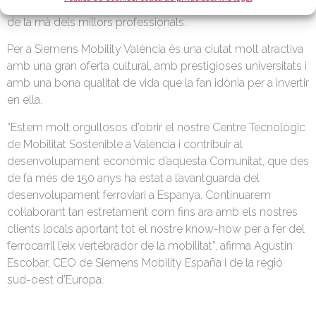
través d’experiències reals en les àrees d’Enginyeria i I+D+i,
de la mà dels millors professionals.
Per a Siemens Mobility València és una ciutat molt atractiva
amb una gran oferta cultural, amb prestigioses universitats i
amb una bona qualitat de vida que la fan idònia per a invertir
en ella.
“Estem molt orgullosos d’obrir el nostre Centre Tecnològic
de Mobilitat Sostenible a València i contribuir al
desenvolupament econòmic d’aquesta Comunitat, que des
de fa més de 150 anys ha estat a l’avantguarda del
desenvolupament ferroviari a Espanya. Continuarem
col·laborant tan estretament com fins ara amb els nostres
clients locals aportant tot el nostre know-how per a fer del
ferrocarril l’eix vertebrador de la mobilitat”, afirma Agustín
Escobar, CEO de Siemens Mobility España i de la regió
sud-oest d’Europa.