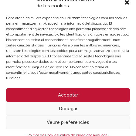
assegurat que “l’elecció de Siemens Mobility per València
de les cookies
posa de manifest el potencial del nostre teixit innovador i
l’aposta la innovació i la tecnologia com a estratègia per a
Per a oferir les millors experiències, utilitzem tecnologies com les cookies
atraure inversió. València compta amb espais capdavanters
per a emmagatzemar i/o accedir a la informació del dispositiu. El
consentiment d'aquestes tecnologies ens permetrà processar dades com
per a la investigació que busquen sinergies amb el món de
el comportament de navegació o les identificacions úniques en aquest lloc.
l’empresa i cada vegada més som pol d’atracció per a
No consentir o retirar el consentiment, pot afectar negativament unes
aquest sector empresarial”.
certes característiques i funcions.Per a oferir les millors experiències,
utilitzem tecnologies com les cookies per a emmagatzemar i/o accedir a la
Per què València?
informació del dispositiu. El consentiment d'aquestes tecnologies ens
permetrà processar dades com el comportament de navegació o les
identificacions úniques en aquest lloc. No consentir o retirar el
Tal com explica la companyia, a més de l’atracció de talent,
consentiment, pot afectar negativament unes certes característiques i
Siemens Mobility s’estableix a València per a estar més
funcions.
prop dels seus clients i poder satisfer de manera ràpida les
noves demandes de mobilitat.
Acceptar
A més, la signatura tecnològica estreta llaços amb la
Denegar
Universitat Politècnica de València i amb la Universitat de
València per a col·laborar en projectes que donen
Veure preferències
l’oportunitat a acabats de graduar en diferents carreres a
ampliar els seus coneixements en el sector ferroviari a
Política de Cookies
Política de privacidad
Avís legal