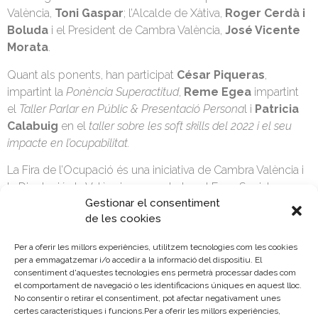
València,
Toni Gaspar
; l’Alcalde de Xàtiva,
Roger Cerdà i
Boluda
i el President de Cambra València,
José Vicente
Morata
.
Quant als ponents, han participat
César Piqueras
,
impartint la
Ponència Superactitud
,
Reme Egea
impartint
el
Taller Parlar en Públic & Presentació Persona
l i
Patricia
Calabuig
en el
taller sobre les soft skills del 2022 i el seu
impacte en l’ocupabilitat.
La Fira de l’Ocupació és una iniciativa de Cambra València i
la Diputació de València, secundada pel Fons Social
Gestionar el consentiment
Europeu, que té com a objectiu activar i incentivar
de les cookies
l’ocupació convertint-se en punt de trobada entre el teixit
empresarial local, les persones desocupades i,
Per a oferir les millors experiències, utilitzem tecnologies com les cookies
especialment, els joves inscrits en el Sistema Nacional de
per a emmagatzemar i/o accedir a la informació del dispositiu. El
Garantia Juvenil, en el qual la Cambra participa activament.
consentiment d'aquestes tecnologies ens permetrà processar dades com
el comportament de navegació o les identificacions úniques en aquest lloc.
No consentir o retirar el consentiment, pot afectar negativament unes
certes característiques i funcions.Per a oferir les millors experiències,