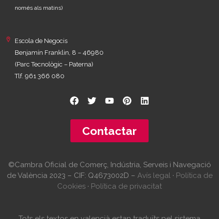
només als matins)
Escola de Negocis
Benjamín Franklin, 8 – 46980
(Parc Tecnològic – Paterna)
Tlf. 961 366 080
Contactar
©Cambra Oficial de Comerç, Indústria, Serveis i Navegació
de València 2023 – CIF: Q4673002D –
Avís legal
·
Política de
Cookies
·
Política de privacitat
Tots els textos en valencià estan traduïts pel sistema