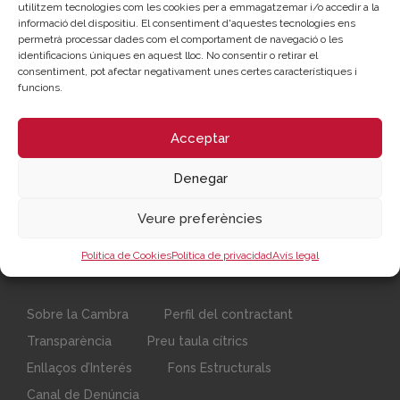
Recursos vinculats
utilitzem tecnologies com les cookies per a emmagatzemar i/o accedir a la
informació del dispositiu. El consentiment d'aquestes tecnologies ens
Nota de premsa
(Documento)
permetrà processar dades com el comportament de navegació o les
identificacions úniques en aquest lloc. No consentir o retirar el
José Vicente Morata, Toni Gaspar i Roger Cerdà en la
consentiment, pot afectar negativament unes certes característiques i
Fira Ocupació de Xàtiva
(Imagen)
funcions.
Entrevistes de treball en la Fira Ocupació de Xàtiva
(Imagen)
Acceptar
Declaracions José Vicente Morata Fira Ocupació
Xàtiva
(Audio)
Denegar
Veure preferències
Política de Cookies
Política de privacidad
Avís legal
Sobre la Cambra
Perfil del contractant
Transparència
Preu taula cítrics
Enllaços d’Interés
Fons Estructurals
Canal de Denúncia