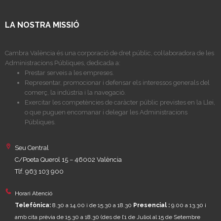
LA NOSTRA MISSIÓ
Cambra València és una corporació de dret públic, col·laboradora de les
Administracions Públiques, dedicada a:
Prestar serveis a les empreses.
Representar, promocionar i defensar els interessos generals del
comerç, la indústria i la navegació.
Exercitar les competències de caràcter públic previstes en la Llei,
o que puguen encomanar i delegar les Administracions
Públiques.
Seu Central
C/Poeta Querol 15 – 46002 València
Tlf. 963 103 900
Horari Atenció
Telefònica:
8.30 a 14.00 i de 15.30 a 18.30
Presencial :
9.00 a 13.30 i
amb cita prèvia de 15.30 a 18.30
(des de l’1 de Juliol al 15 de Setembre