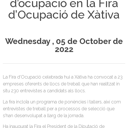
d’ocupació en la Fira
d’Ocupació de Xàtiva
Wednesday , 05 de October de
2022
La Fira d’Ocupació celebrada hui a Xàtiva ha convocat a 23
empreses oferents de llocs de treball que han realitzat in
situ 230 entrevistes a candidats als llocs.
La fira incloïa un programa de ponències i tallers, així com
entrevistes de treball per a processos de selecció que
s’han desenvolupat a llarg de la jornada.
Ha inaugurat la Fira el President de la Diputació de