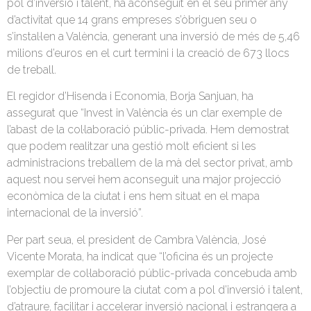
pol d’inversió i talent, ha aconseguit en el seu primer any
d’activitat que 14 grans empreses s’òbriguen seu o
s’instal·len a València, generant una inversió de més de 5,46
milions d’euros en el curt termini i la creació de 673 llocs
de treball.
El regidor d’Hisenda i Economia, Borja Sanjuan, ha
assegurat que “Invest in València és un clar exemple de
l’abast de la col·laboració públic-privada. Hem demostrat
que podem realitzar una gestió molt eficient si les
administracions treballem de la mà del sector privat, amb
aquest nou servei hem aconseguit una major projecció
econòmica de la ciutat i ens hem situat en el mapa
internacional de la inversió”.
Per part seua, el president de Cambra València, José
Vicente Morata, ha indicat que “l’oficina és un projecte
exemplar de col·laboració públic-privada concebuda amb
l’objectiu de promoure la ciutat com a pol d’inversió i talent,
d’atraure, facilitar i accelerar inversió nacional i estrangera a