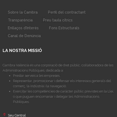
Sobre la Cambra
Perfil del contractant
Transparència
Preu taula cítrics
Enllaços d’Interés
Fons Estructurals
Canal de Denúncia
LA NOSTRA MISSIÓ
Cambra València és una corporació de dret públic, col·laboradora de les
Administracions Públiques, dedicada a:
Prestar serveis a les empreses.
Representar, promocionar i defensar els interessos generals del
comerç, la indústria i la navegació.
Exercitar les competències de caràcter públic previstes en la Llei,
o que puguen encomanar i delegar les Administracions
Públiques.
Seu Central