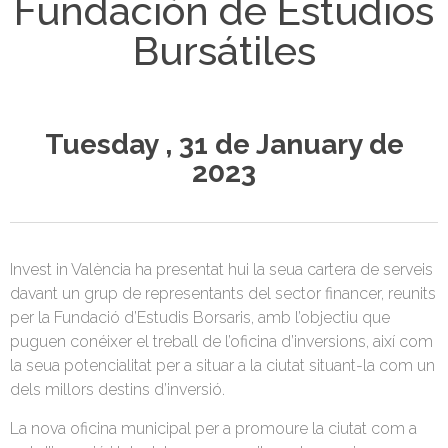
Fundación de Estudios
Bursátiles
Tuesday , 31 de January de
2023
Invest in València ha presentat hui la seua cartera de serveis
davant un grup de representants del sector financer, reunits
per la Fundació d’Estudis Borsaris, amb l’objectiu que
puguen conéixer el treball de l’oficina d’inversions, així com
la seua potencialitat per a situar a la ciutat situant-la com un
dels millors destins d’inversió.
La nova oficina municipal per a promoure la ciutat com a