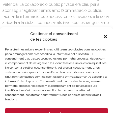
València. La col·laboració públic privada era clau per a
aconseguir agilitzar tràmits amb l’administració pública,
facilitar la informació que necessiten els inversors a la seua
arribada a la ciutat i connectar als inversors estrangers amb
els professionals adequats a cada moment de la
Gestionar el consentiment
implantació i inversió. L’Ajuntament el va veure clar des del
de les cookies
principi i l’aliança ha sigut tot un èxit”.
Per a oferir les millors experiències, utilitzem tecnologies com les cookies
Invest in València té com a principal missió atraure, facilitar i
per a emmagatzemar i/o accedir a la informació del dispositiu. El
accelerar inversió, tant estrangera com de la resta
consentiment d'aquestes tecnologies ens permetrà processar dades com
d’Espanya, a València, amb l’objectiu de donar suport als
el comportament de navegació o les identificacions úniques en aquest lloc.
No consentir o retirar el consentiment, pot afectar negativament unes
processos d’implantació empresarial a la ciutat de València,
certes característiques i funcions.Per a oferir les millors experiències,
generar riquesa i ocupació de qualitat a la ciutat, que
utilitzem tecnologies com les cookies per a emmagatzemar i/o accedir a la
revertirà en el desenvolupament del teixit econòmic local.
informació del dispositiu. El consentiment d'aquestes tecnologies ens
permetrà processar dades com el comportament de navegació o les
També assegurar en creixement de les inversions ja
identificacions úniques en aquest lloc. No consentir o retirar el
realitzades a la ciutat.
consentiment, pot afectar negativament unes certes característiques i
funcions.
Els sectors estratègics sobre els quals continuarà treballant
l’oficina durant el 2023 són la logística, salut i benestar,