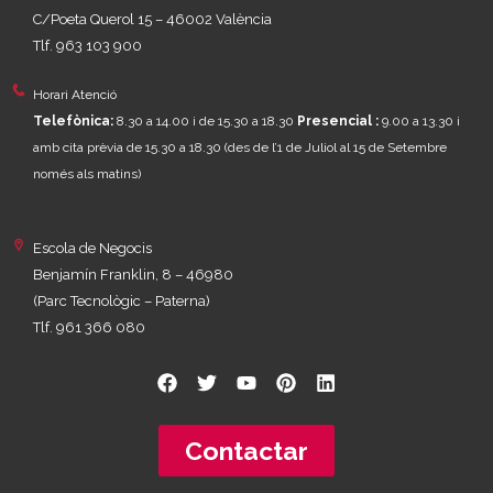
C/Poeta Querol 15 – 46002 València
Tlf. 963 103 900
Horari Atenció
Telefònica:
8.30 a 14.00 i de 15.30 a 18.30
Presencial :
9.00 a 13.30 i
amb cita prèvia de 15.30 a 18.30
(des de l’1 de Juliol al 15 de Setembre
només als matins)
Escola de Negocis
Benjamín Franklin, 8 – 46980
(Parc Tecnològic – Paterna)
Tlf. 961 366 080
Contactar