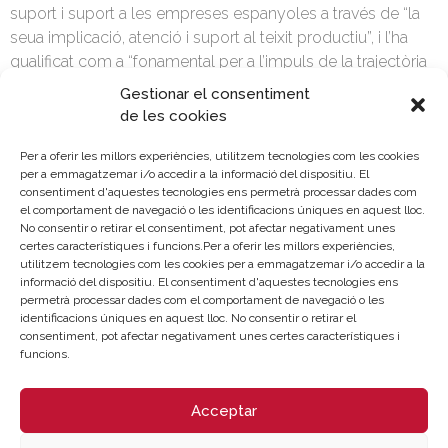
suport i suport a les empreses espanyoles a través de “la
seua implicació, atenció i suport al teixit productiu”, i l’ha
qualificat com a “fonamental per a l’impuls de la trajectòria
internacional de les nostres empreses”.
Gestionar el consentiment
de les cookies
El president de Cambra d’Espanya ha destacat
especialment “l’oportunitat sense precedents que per a
Per a oferir les millors experiències, utilitzem tecnologies com les cookies
Espanya suposen els Fons Next Generation” i la necessitat
per a emmagatzemar i/o accedir a la informació del dispositiu. El
consentiment d'aquestes tecnologies ens permetrà processar dades com
d’unir forces per a utilitzar aqueixos fons de manera òptima.
el comportament de navegació o les identificacions úniques en aquest lloc.
“Aquest ha de ser un objectiu de tot el país: del sector
No consentir o retirar el consentiment, pot afectar negativament unes
públic i el privat; de les grans empreses i les pimes; de les
certes característiques i funcions.Per a oferir les millors experiències,
utilitzem tecnologies com les cookies per a emmagatzemar i/o accedir a la
cambres de comerç i les organitzacions empresarials”, ha
informació del dispositiu. El consentiment d'aquestes tecnologies ens
assegurat el president de Cambra d’Espanya, “ara, més que
permetrà processar dades com el comportament de navegació o les
mai, és imprescindible anar plegats”.
identificacions úniques en aquest lloc. No consentir o retirar el
consentiment, pot afectar negativament unes certes característiques i
José Luis Bonet ha subratllat el treball realitzat per la
funcions.
Cambra de Comerç d’Espanya, així com del conjunt de la
xarxa de cambres territorials i en l’exterior, “com a
Acceptar
instruments de transformació de les empreses i, amb elles,