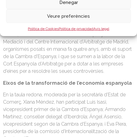
del conjunt d’Espanya”, i ha repassat els objectius
Denegar
estratègics de cara al tercer mandat que inicia: digitalització,
formació, sostenibilitat, internacionalització, emprenedoria,
Veure preferències
defensa institucional i consolidació del sistema cameral.
Política de Cookies
Política de privacidad
Avís legal
A més, ha recordat la labor del Centre Espanyol de
Mediació i del Centre Internacional d’Arbitratge de Madrid,
organismes posats en marxa fa quatre anys, amb el suport
de la Cambra d’Espanya; i que se sumen a la labor de la
Cort Espanyola d’Arbitratge per a dotar a les empreses
d’eines per a resoldre les seues controvèrsies.
Eixos de la transformació de l’economia espanyola
En la taula redona, moderada per la secretària d’Estat de
Comerç, Xiana Méndez, han participat Luis Isasi,
vicepresident primer de la Cambra d’Espanya; Armando
Martínez, conseller delegat d’Iberdrola; Ángel Asensio,
vicepresident segon de la Cambra d’Espanya; i Eva Piera,
presidenta de la comissió d’Internacionalització de la