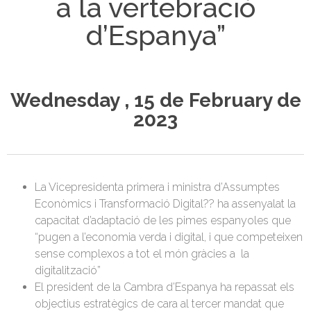
a la vertebració
d’Espanya”
Wednesday , 15 de February de
2023
La Vicepresidenta primera i ministra d’Assumptes
Econòmics i Transformació Digital?? ha assenyalat la
capacitat d’adaptació de les pimes espanyoles que
“pugen a l’economia verda i digital, i que competeixen
sense complexos a tot el món gràcies a la
digitalització”
El president de la Cambra d’Espanya ha repassat els
objectius estratègics de cara al tercer mandat que