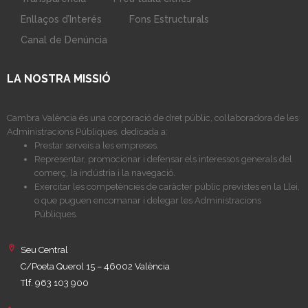
Enllaços d’Interés
Fons Estructurals
Canal de Denúncia
LA NOSTRA MISSIÓ
Cambra València és una corporació de dret públic, col·laboradora de les
Administracions Públiques, dedicada a:
Prestar serveis a les empreses.
Representar, promocionar i defensar els interessos generals del
comerç, la indústria i la navegació.
Exercitar les competències de caràcter públic previstes en la Llei,
o que puguen encomanar i delegar les Administracions
Públiques.
Seu Central
C/Poeta Querol 15 – 46002 València
Tlf. 963 103 900