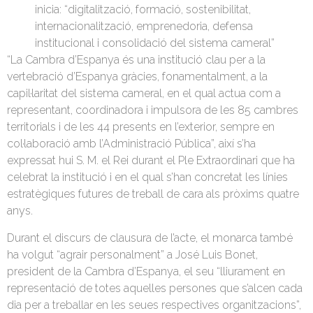
inicia: “digitalització, formació, sostenibilitat,
internacionalització, emprenedoria, defensa
institucional i consolidació del sistema cameral”
“La Cambra d’Espanya és una institució clau per a la
vertebració d’Espanya gràcies, fonamentalment, a la
capil·laritat del sistema cameral, en el qual actua com a
representant, coordinadora i impulsora de les 85 cambres
territorials i de les 44 presents en l’exterior, sempre en
col·laboració amb l’Administració Pública”, així s’ha
expressat hui S. M. el Rei durant el Ple Extraordinari que ha
celebrat la institució i en el qual s’han concretat les línies
estratègiques futures de treball de cara als pròxims quatre
anys.
Durant el discurs de clausura de l’acte, el monarca també
ha volgut “agrair personalment” a José Luis Bonet,
president de la Cambra d’Espanya, el seu “lliurament en
representació de totes aquelles persones que s’alcen cada
dia per a treballar en les seues respectives organitzacions”,