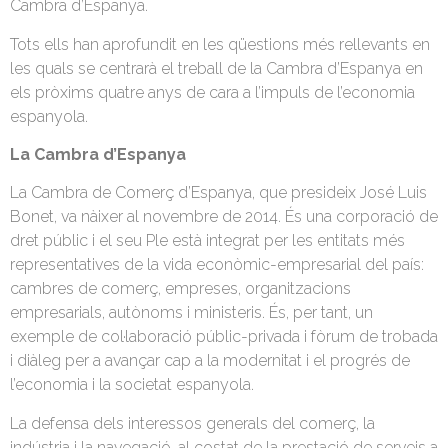
Cambra d’Espanya.
Tots ells han aprofundit en les qüestions més rellevants en
les quals se centrarà el treball de la Cambra d’Espanya en
els pròxims quatre anys de cara a l’impuls de l’economia
espanyola.
La Cambra d’Espanya
La Cambra de Comerç d’Espanya, que presideix José Luis
Bonet, va nàixer al novembre de 2014. És una corporació de
dret públic i el seu Ple està integrat per les entitats més
representatives de la vida econòmic-empresarial del país:
cambres de comerç, empreses, organitzacions
empresarials, autònoms i ministeris. És, per tant, un
exemple de col·laboració públic-privada i fòrum de trobada
i diàleg per a avançar cap a la modernitat i el progrés de
l’economia i la societat espanyola.
La defensa dels interessos generals del comerç, la
indústria i la navegació, al costat de la prestació de serveis a