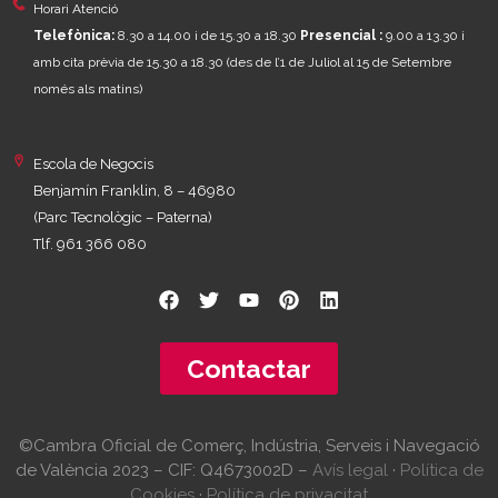
Horari Atenció
Telefònica:
8.30 a 14.00 i de 15.30 a 18.30
Presencial :
9.00 a 13.30 i
amb cita prèvia de 15.30 a 18.30
(des de l’1 de Juliol al 15 de Setembre
només als matins)
Escola de Negocis
Benjamín Franklin, 8 – 46980
(Parc Tecnològic – Paterna)
Tlf. 961 366 080
Contactar
©Cambra Oficial de Comerç, Indústria, Serveis i Navegació
de València 2023 – CIF: Q4673002D –
Avís legal
·
Política de
Cookies
·
Política de privacitat