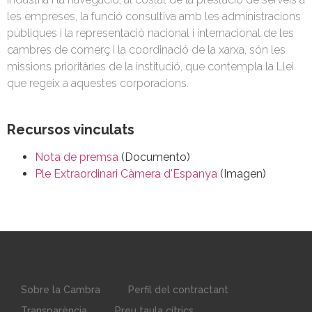
les empreses, la funció consultiva amb les administracions
públiques i la representació nacional i internacional de les
cambres de comerç i la coordinació de la xarxa, són les
missions prioritàries de la institució, que contempla la Llei
que regeix a aquestes corporacions.
Recursos vinculats
Nota de premsa
(Documento)
Ple Extraordinari Càmera d'Espanya
(Imagen)
Sobre la Cambra
Perfil del contractant
Transparència
Preu taula cítrics