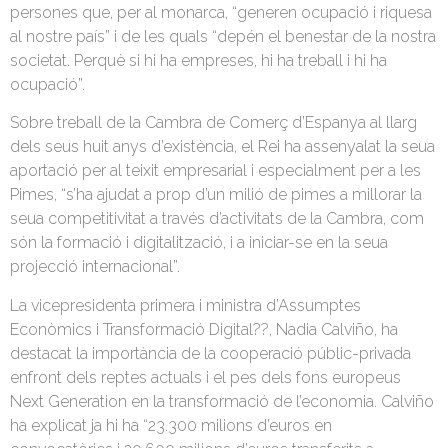
persones que, per al monarca, “generen ocupació i riquesa
al nostre país” i de les quals “depén el benestar de la nostra
societat. Perquè si hi ha empreses, hi ha treball i hi ha
ocupació”.
Sobre treball de la Cambra de Comerç d’Espanya al llarg
dels seus huit anys d’existència, el Rei ha assenyalat la seua
aportació per al teixit empresarial i especialment per a les
Pimes, “s’ha ajudat a prop d’un milió de pimes a millorar la
seua competitivitat a través d’activitats de la Cambra, com
són la formació i digitalització, i a iniciar-se en la seua
projecció internacional”.
La vicepresidenta primera i ministra d’Assumptes
Econòmics i Transformació Digital??, Nadia Calviño, ha
destacat la importància de la cooperació públic-privada
enfront dels reptes actuals i el pes dels fons europeus
Next Generation en la transformació de l’economia. Calviño
ha explicat ja hi ha “23.300 milions d’euros en