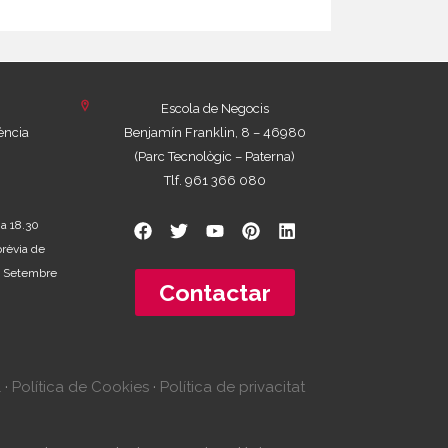
Escola de Negocis
ència
Benjamín Franklin, 8 – 46980
(Parc Tecnològic – Paterna)
Tlf. 961 366 080
 a 18.30
prèvia de
 de Setembre
Contactar
l
·
Política de Cookies
·
Política de privacitat