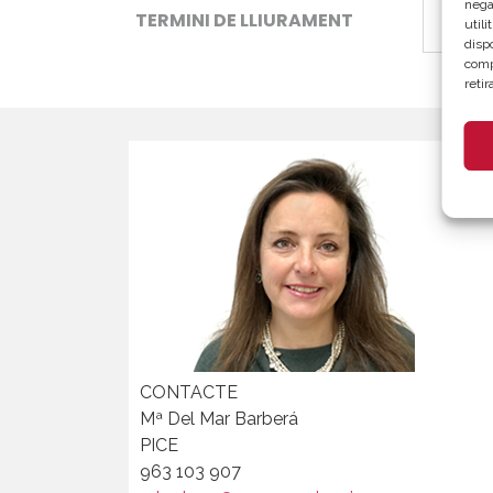
nega
TERMINI DE LLIURAMENT
util
disp
comp
reti
CONTACTE
Mª Del Mar Barberá
PICE
963 103 907