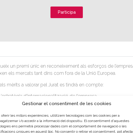
Participa
itueix un premi únic en reconeixement als esforços de l’empres
xen els mercats tant dins com fora de la Unió Europea.
els mèrits a valorar pel Jurat es tindrà en compte:
L’estratègia d’internacionalització de l’empresa.
Presència directa o indirecta en els mercats internacionals.
Gestionar el consentiment de les cookies
Impacte econòmic de l’activitat internacional en l’empresa.
 oferir les millors experiències, utilitzem tecnologies com les cookies per a
Obertura de nous mercats.
gatzemar i/o accedir a la informació del dispositiu. El consentiment d'aquestes
ologies ens permetrà processar dades com el comportament de navegació o les
ificacions úniques en aquest lloc. No consentir o retirar el consentiment, pot afecta