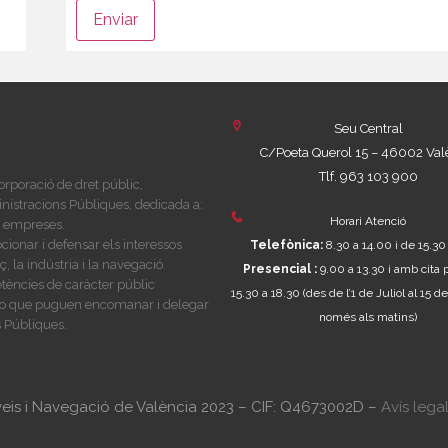
Seu Central
C/Poeta Querol 15 – 46002 Val
Tlf. 963 103 900
rporació de dret públic,
nistracions Públiques, dedicada a:
Horari Atenció
es empreses.
ionar i defensar els interessos
Telefònica:
8.30 a 14.00 i de 15.30
 la indústria i la navegació.
Presencial :
9.00 a 13.30 i amb cita 
tències de caràcter públic
15.30 a 18.30
(des de l’1 de Juliol al 15
i, o que puguen encomanar i delegar
només als matins)
 Públiques.
veis i Navegació de València 2023 – CIF: Q4673002D –
Avís lega