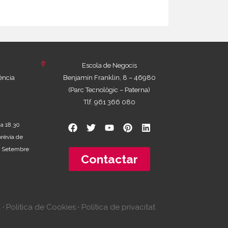
Escola de Negocis
ència
Benjamín Franklin, 8 – 46980
(Parc Tecnològic – Paterna)
Tlf. 961 366 080
 a 18.30
prèvia de
 de Setembre
Contactar
l
·
Política de Cookies
·
Política de privacitat