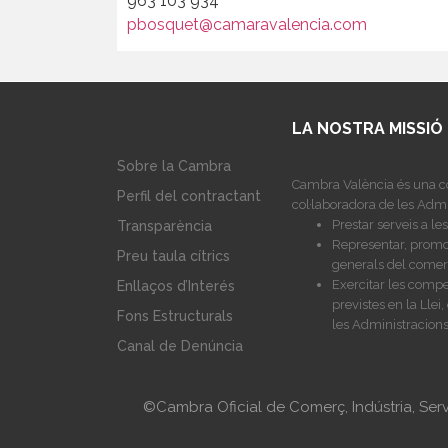
963 103 934
pbosquet@camaravalencia.com
LA NOSTRA MISSIÓ
Sobre la Cambra
Cambra València és una co
Perfil del contractant
col·laboradora de les Admi
Prestar serveis a l
Transparència
Representar, promoc
Preu taula cítrics
generals del comerç,
Exercitar les compe
Enllaços d’Interés
previstes en la Lle
Fons Estructurals
les Administracions
Canal de Denúncia
©Cambra Oficial de Comerç, Indústria, Ser