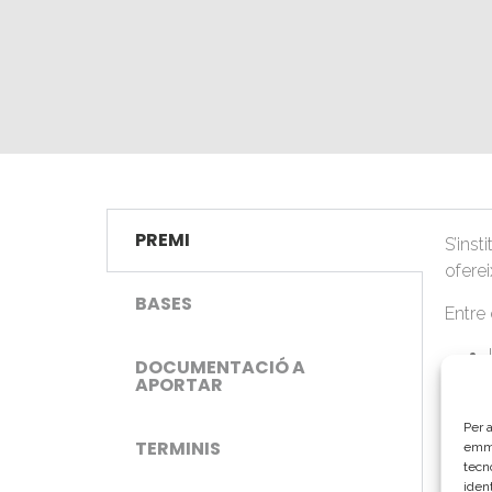
PREMI
S’inst
oferei
BASES
Entre 
DOCUMENTACIÓ A
APORTAR
Per a
TERMINIS
emma
tecn
ident