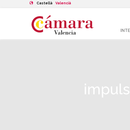
Castellà
Valencià
INT
impuls