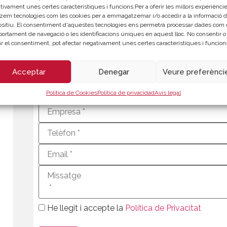
tivament unes certes característiques i funcions.Per a oferir les millors experièncie
ió de marca, promoció comercial i activitats de comunicació f
itzem tecnologies com les cookies per a emmagatzemar i/o accedir a la informació d
ositiu. El consentiment d'aquestes tecnologies ens permetrà processar dades com 
ortament de navegació o les identificacions úniques en aquest lloc. No consentir o
rar el consentiment, pot afectar negativament unes certes característiques i funcion
Acceptar
Denegar
Veure preferènci
Política de Cookies
Política de privacidad
Avís legal
He llegit i accepte la
Política de Privacitat