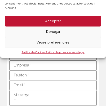
consentiment, pot afectar negativament unes certes característiques i
funcions.
CONTACTE
Pilar Bosquet
Acceptar
Secretaría General
963 103 934
Denegar
pbosquet@camaravalencia.com
Veure preferències
Política de Cookies
Política de privacidad
Avís legal