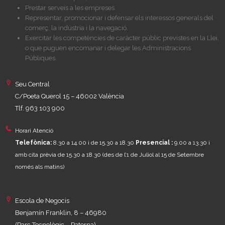
Prestar serveis a les empreses.
Representar, promocionar i defensar els interessos generals del
comerç, la indústria i la navegació.
Exercitar les competències de caràcter públic previstes en la Llei,
o que puguen encomanar i delegar les Administracions
Públiques.
Seu Central
C/Poeta Querol 15 – 46002 València
Tlf. 963 103 900
Horari Atenció
Telefònica:
8.30 a 14.00 i de 15.30 a 18.30
Presencial :
9.00 a 13.30 i
amb cita prèvia de 15.30 a 18.30
(des de l’1 de Juliol al 15 de Setembre
només als matins)
Escola de Negocis
Benjamín Franklin, 8 – 46980
(Parc Tecnològic – Paterna)