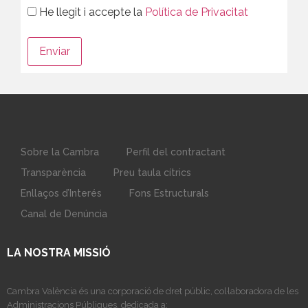
He llegit i accepte la
Política de Privacitat
Sobre la Cambra
Perfil del contractant
Transparència
Preu taula cítrics
Enllaços d’Interés
Fons Estructurals
Canal de Denúncia
LA NOSTRA MISSIÓ
Cambra València és una corporació de dret públic, col·laboradora de les
Administracions Públiques, dedicada a: