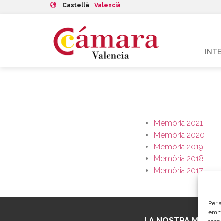
Castellà
Valencià
INT
Memòria 2021
Mem
ò
ria 2020
Mem
ò
ria 2019
Mem
ò
ria 2018
Mem
ò
ria 2017
Per a
emma
LA NOSTRA MISSIÓ