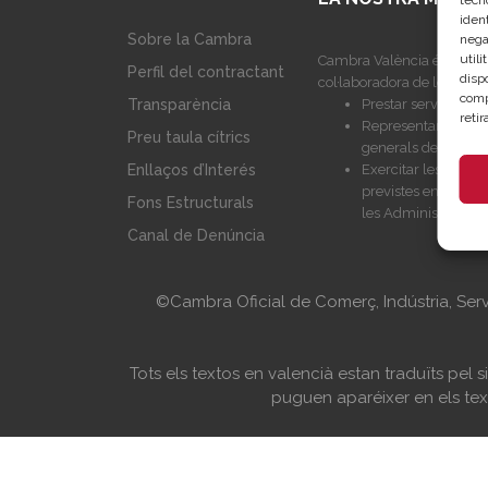
tecn
ident
Sobre la Cambra
nega
util
Cambra València és una co
Perfil del contractant
disp
col·laboradora de les Admi
comp
Prestar serveis a l
Transparència
reti
Representar, promoc
Preu taula cítrics
generals del comerç,
Exercitar les compe
Enllaços d’Interés
previstes en la Lle
Fons Estructurals
les Administracions
Canal de Denúncia
©Cambra Oficial de Comerç, Indústria, Ser
Tots els textos en valencià estan traduïts pel
puguen aparéixer en els text