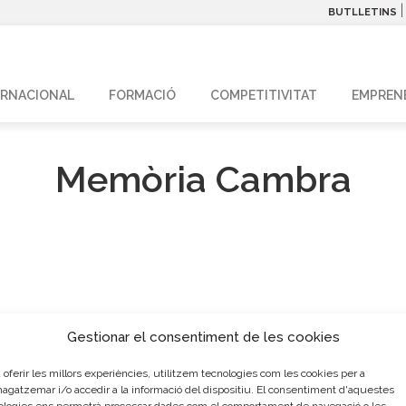
BUTLLETINS
ERNACIONAL
FORMACIÓ
COMPETITIVITAT
EMPREN
Memòria Cambra
Gestionar el consentiment de les cookies
 oferir les millors experiències, utilitzem tecnologies com les cookies per a
gatzemar i/o accedir a la informació del dispositiu. El consentiment d'aquestes
Seu Central