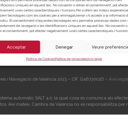
ologies ens permetrà processar dades com el comportament de navegació o les
ificacions úniques en aquest lloc. No consentir o retirar el consentiment, pot afecta
C/Poeta Querol 15 – 46002 Val
tivament unes certes característiques i funcions.Per a oferir les millors experièncie
Tlf. 963 103 900
itzem tecnologies com les cookies per a emmagatzemar i/o accedir a la informació d
rporació de dret públic,
ositiu. El consentiment d'aquestes tecnologies ens permetrà processar dades com 
nistracions Públiques, dedicada a:
ortament de navegació o les identificacions úniques en aquest lloc. No consentir o
Horari Atenció
es empreses.
rar el consentiment, pot afectar negativament unes certes característiques i funcion
ionar i defensar els interessos
Telefònica:
8.30 a 14.00 i de 15.30
 la indústria i la navegació.
Presencial :
9.00 a 13.30 i amb cita 
tències de caràcter públic
Acceptar
Denegar
Veure preferènci
15.30 a 18.30
(des de l’1 de Juliol al 15
i, o que puguen encomanar i delegar
només als matins)
 Públiques.
Política de Cookies
Política de privacidad
Avís legal
veis i Navegació de València 2023 – CIF: Q4673002D –
Avís lega
 sistema automàtic SALT 4.0, la qual cosa es comunica als efec
os. Així mateix, Cambra de València no es responsabilitza per r