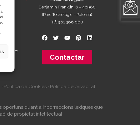
r
ència
Benjamín Franklin, 8 – 46980
s,
(Parc Tecnològic – Paterna)
el
Tlf. 961 366 080
el
s.
 a 18.30
prèvia de
es
 de Setembre
Contactar
l
·
Política de Cookies
·
Política de privacitat
tes oportuns quant a incorreccions lèxiques que
aó de propietat intel•lectual