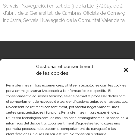
Serveis i Navegació; i en l’article 3 de la Llei 3/2015, de 2
d’abril, de la Generalitat, de Cambres Oficials de Comerç,
Indústria, Serveis i Navegació de la Comunitat Valenciana.
Gestionar el consentiment
Sobre la Cambra
Perfil del contractant
de les cookies
Transparència
Preu taula cítrics
Enllaços d’Interés
Fons Estructurals
Per a oferir les millors experiències, utilitzem tecnologies com les cookies
per a emmagatzemar i/o accedir a la informació del dispositiu. El
Canal de Denúncia
consentiment d'aquestes tecnologies ens permetrà processar dades com
el comportament de navegació o les identificacions úniques en aquest lloc.
No consentir o retirar el consentiment, pot afectar negativament unes
LA NOSTRA MISSIÓ
certes característiques i funcions.Per a oferir les millors experiències,
utilitzem tecnologies com les cookies per a emmagatzemar i/o accedir a la
informació del dispositiu. El consentiment d'aquestes tecnologies ens
Cambra València és una corporació de dret públic, col·laboradora de les
permetrà processar dades com el comportament de navegació o les
Administracions Públiques, dedicada a:
identificacions úniques en aquest lloc. No consentir o retirar el