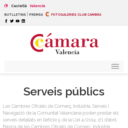
Castellà
Valencià
|
BUTLLETINS
PREMSA
FOTOGALERIES CLUB CAMBRA
Serveis públics
Les Cambres Oficials de Comerç, Indústria, Serveis i
Navegació de la Comunitat Valenciana poden prestar els
serveis detallats en l’article 5 de la Llei 4/2014, d’1 d’abril,
Bàsica de les Cambres Oficials de Comerç, Indústria,