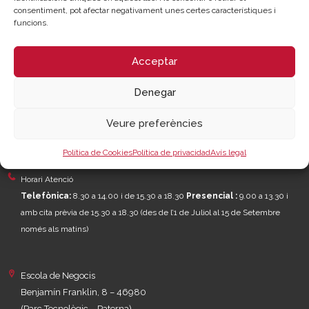
consentiment, pot afectar negativament unes certes característiques i
Prestar serveis a les empreses.
funcions.
Representar, promocionar i defensar els interessos generals del
comerç, la indústria i la navegació.
Exercitar les competències de caràcter públic previstes en la Llei,
Acceptar
o que puguen encomanar i delegar les Administracions
Públiques.
Denegar
Seu Central
Veure preferències
C/Poeta Querol 15 – 46002 València
Tlf. 963 103 900
Política de Cookies
Política de privacidad
Avís legal
Horari Atenció
Telefònica:
8.30 a 14.00 i de 15.30 a 18.30
Presencial :
9.00 a 13.30 i
amb cita prèvia de 15.30 a 18.30
(des de l’1 de Juliol al 15 de Setembre
només als matins)
Escola de Negocis
Benjamín Franklin, 8 – 46980
(Parc Tecnològic – Paterna)