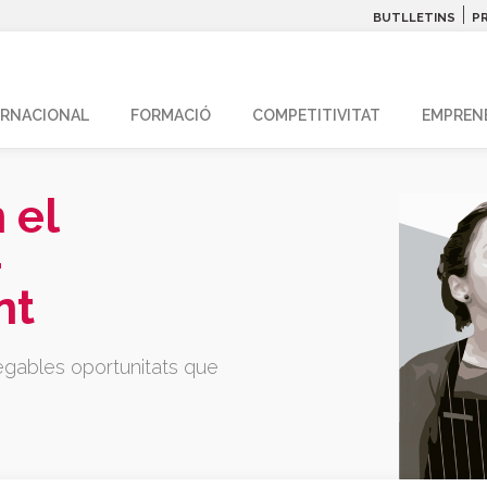
|
BUTLLETINS
P
ERNACIONAL
FORMACIÓ
COMPETITIVITAT
EMPREN
 el
–
nt
nnegables oportunitats que