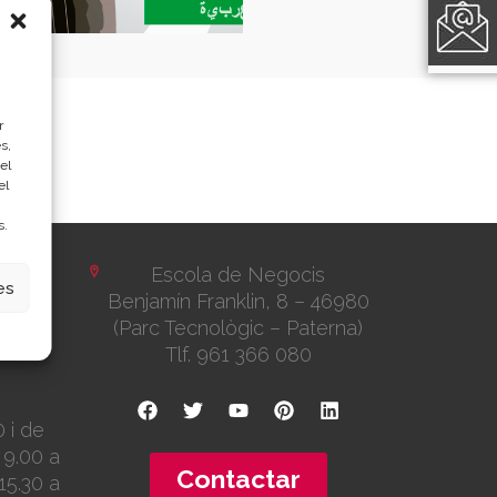
r
s,
el
el
s.
Escola de Negocis
es
6002
Benjamín Franklin, 8 – 46980
(Parc Tecnològic – Paterna)
Tlf. 961 366 080
0 i de
9.00 a
Contactar
15.30 a