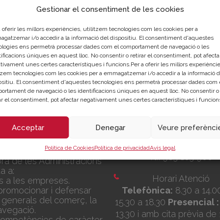
Gestionar el consentiment de les cookies
 oferir les millors experiències, utilitzem tecnologies com les cookies per a
gatzemar i/o accedir a la informació del dispositiu. El consentiment d'aquestes
ologies ens permetrà processar dades com el comportament de navegació o les
ificacions úniques en aquest lloc. No consentir o retirar el consentiment, pot afecta
?
tivament unes certes característiques i funcions.Per a oferir les millors experièncie
itzem tecnologies com les cookies per a emmagatzemar i/o accedir a la informació d
ositiu. El consentiment d'aquestes tecnologies ens permetrà processar dades com 
ortament de navegació o les identificacions úniques en aquest lloc. No consentir o
rar el consentiment, pot afectar negativament unes certes característiques i funcion
Seu Central
IÓ
Acceptar
Denegar
Veure preferènci
C/Poeta Querol 15 – 4
València
Política de Cookies
Política de privacidad
Avís legal
s una corporació de dret
Tlf. 963 103 900
ora de les Administracions
a a:
Horari Atenció
is a les empreses.
promocionar i defensar
Telefònica:
8.30 a 14.0
 generals del comerç, la
15.30 a 18.30
Presencial :
navegació.
13.30 i amb cita prèvia de 
 competències de caràcter