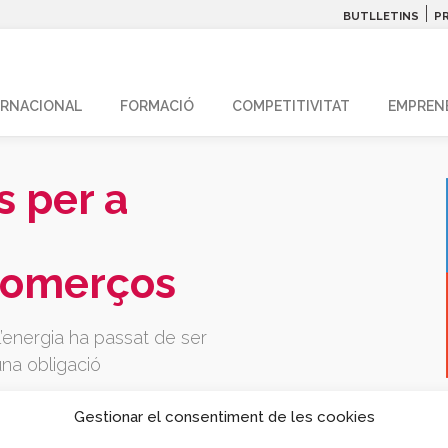
|
BUTLLETINS
P
ERNACIONAL
FORMACIÓ
COMPETITIVITAT
EMPREN
s per a
 comerços
l’energia ha passat de ser
una obligació
Gestionar el consentiment de les cookies