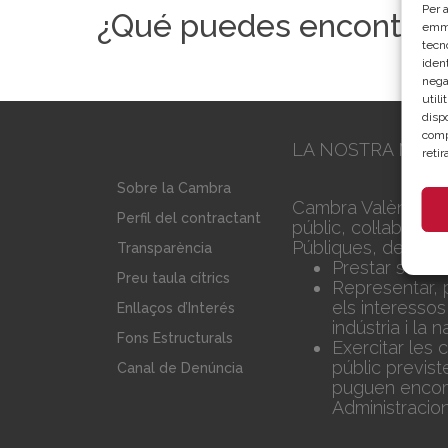
Per a
¿Qué puedes encontrar
emma
tecn
ident
nega
util
disp
comp
LA NOSTRA MISS
reti
Sobre la Cambra
Cambra València é
Perfil del contractant
públic, col·laborad
Públiques, dedicad
Transparència
Prestar serve
Preu taula cítrics
Representar, 
els interessos
Enllaços d’Interés
indústria i la 
Fons Estructurals
Exercitar les
públic previst
Canal de Denúncia
puguen encoma
Administracio