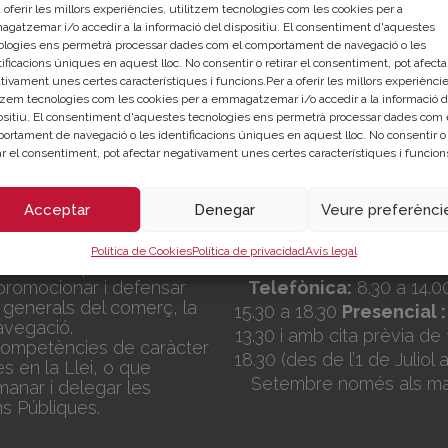
 oferir les millors experiències, utilitzem tecnologies com les cookies per a
?
gatzemar i/o accedir a la informació del dispositiu. El consentiment d'aquestes
ologies ens permetrà processar dades com el comportament de navegació o les
ificacions úniques en aquest lloc. No consentir o retirar el consentiment, pot afecta
tivament unes certes característiques i funcions.Per a oferir les millors experièncie
itzem tecnologies com les cookies per a emmagatzemar i/o accedir a la informació d
ositiu. El consentiment d'aquestes tecnologies ens permetrà processar dades com 
ortament de navegació o les identificacions úniques en aquest lloc. No consentir o
Seu Central
IÓ
rar el consentiment, pot afectar negativament unes certes característiques i funcion
C/Poeta Querol 15 – 4
València
s una corporació de dret
Acceptar
Denegar
Veure preferènci
Tlf. 963 103 900
ora de les Administracions
a a:
Política de Cookies
Política de privacidad
Avís legal
Horari Atenció
is a les empreses.
promocionar i defensar
Telefònica:
8.30 a 14.0
 generals del comerç, la
15.30 a 18.30
Presencial :
navegació.
13.30 i amb cita prèvia de 
 competències de caràcter
18.30
(des de l’1 de Juliol 
es en la Llei, o que
Setembre només als ma
nar i delegar les
ns Públiques.