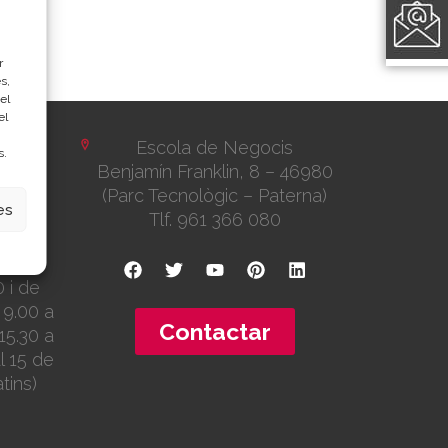
r
s,
el
el
Escola de Negocis
s.
6002
Benjamín Franklin, 8 – 46980
(Parc Tecnològic – Paterna)
es
Tlf. 961 366 080
0 i de
9.00 a
Contactar
15.30 a
al 15 de
tins)