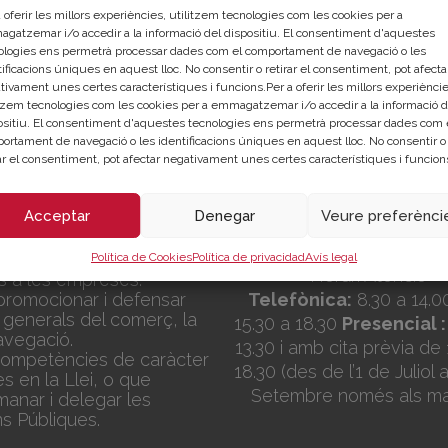
 oferir les millors experiències, utilitzem tecnologies com les cookies per a
?
gatzemar i/o accedir a la informació del dispositiu. El consentiment d'aquestes
ologies ens permetrà processar dades com el comportament de navegació o les
ificacions úniques en aquest lloc. No consentir o retirar el consentiment, pot afecta
tivament unes certes característiques i funcions.Per a oferir les millors experièncie
itzem tecnologies com les cookies per a emmagatzemar i/o accedir a la informació d
ositiu. El consentiment d'aquestes tecnologies ens permetrà processar dades com 
ortament de navegació o les identificacions úniques en aquest lloc. No consentir o
Seu Central
IÓ
rar el consentiment, pot afectar negativament unes certes característiques i funcion
C/Poeta Querol 15 – 4
València
Acceptar
Denegar
Veure preferènci
s una corporació de dret
Tlf. 963 103 900
ora de les Administracions
a a:
Política de Cookies
Política de privacidad
Avís legal
Horari Atenció
is a les empreses.
promocionar i defensar
Telefònica:
8.30 a 14.0
 generals del comerç, la
15.30 a 18.30
Presencial :
navegació.
13.30 i amb cita prèvia de 
 competències de caràcter
18.30
(des de l’1 de Juliol 
es en la Llei, o que
Setembre només als ma
nar i delegar les
ns Públiques.