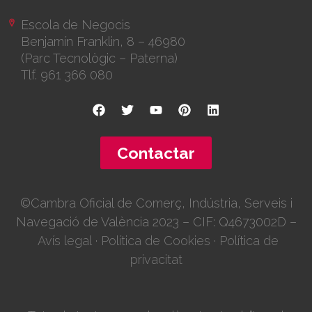
Escola de Negocis
Benjamín Franklin, 8 – 46980
(Parc Tecnològic – Paterna)
Tlf. 961 366 080
Contactar
©Cambra Oficial de Comerç, Indústria, Serveis i
Navegació de València 2023 – CIF: Q4673002D –
Avís legal
·
Política de Cookies
·
Política de
privacitat