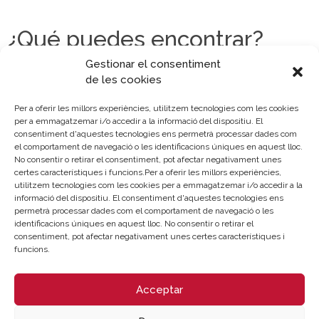
¿Qué puedes encontrar?
Gestionar el consentiment
de les cookies
Per a oferir les millors experiències, utilitzem tecnologies com les cookies
per a emmagatzemar i/o accedir a la informació del dispositiu. El
consentiment d'aquestes tecnologies ens permetrà processar dades com
el comportament de navegació o les identificacions úniques en aquest lloc.
No consentir o retirar el consentiment, pot afectar negativament unes
Sobre la Cambra
Perfil del contractant
certes característiques i funcions.Per a oferir les millors experiències,
utilitzem tecnologies com les cookies per a emmagatzemar i/o accedir a la
Transparència
Preu taula cítrics
informació del dispositiu. El consentiment d'aquestes tecnologies ens
permetrà processar dades com el comportament de navegació o les
Enllaços d’Interés
Fons Estructurals
identificacions úniques en aquest lloc. No consentir o retirar el
Canal de Denúncia
consentiment, pot afectar negativament unes certes característiques i
funcions.
LA NOSTRA MISSIÓ
Acceptar
Cambra València és una corporació de dret públic,