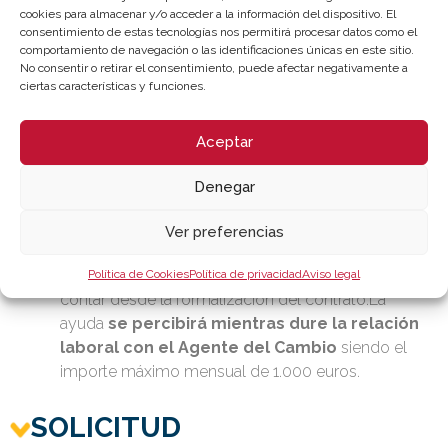
otros)
cookies para almacenar y/o acceder a la información del dispositivo. El
consentimiento de estas tecnologías nos permitirá procesar datos como el
Se subvenciona la contratación de un experto para
comportamiento de navegación o las identificaciones únicas en este sitio.
la transformación digital, con hasta 1.000 €
No consentir o retirar el consentimiento, puede afectar negativamente a
mensuales durante 20 meses.
ciertas características y funciones.
AYUDA
Aceptar
La
PYME
recibirá un
“Bono Agente del Cambio”
Denegar
por la cuantía total máxima de la ayuda,
20.000 euros
, que tendrá que consumir en la
Ver preferencias
contratación de un único Agente del Cambio
durante un máximo de 20 meses consecutivos a
Política de Cookies
Política de privacidad
Aviso legal
contar desde la formalización del contrato.La
ayuda
se percibirá mientras dure la relación
laboral con el Agente del Cambio
siendo el
importe máximo mensual de 1.000 euros.
SOLICITUD