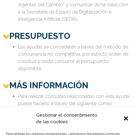
Agentes del Cambio” y comunicar dicha selección
a la Secretaría de Estado de Digitalización e
Inteligencia Artificial (SEDIA).
PRESUPUESTO
Las ayudas se concederán a través del método de
concurrencia no competitiva, por estricto orden de
solicitud y hasta consumir el presupuesto
disponible.
MÁS INFORMACIÓN
Para realizar consultas relacionadas con esta ayuda
puede hacerlo a través del siguiente correo
electrónico:
agentesdelcambio@economia.gob.es
Gestionar el consentimiento
de las cookies
COSTES ELEGIBLES
(entre
Para ofrecer las mejores experiencias, utilizamos tecnologías como las