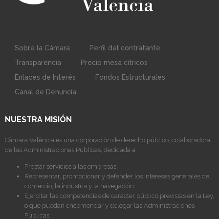
Sobre la Cámara
Perfil del contratante
Transparencia
Precio mesa citricos
Enlaces de Interés
Fondos Estructurales
Canal de Denuncia
NUESTRA MISIÓN
Cámara València es una corporación de derecho público, colaboradora
de las Administraciones Públicas, dedicada a:
Prestar servicios a las empresas.
Representar, promocionar y defender los intereses generales del
comercio, la industria y la navegación.
Ejercitar las competencias de carácter público previstas en la Ley,
o que puedan encomendar y delegar las Administraciones
Públicas.