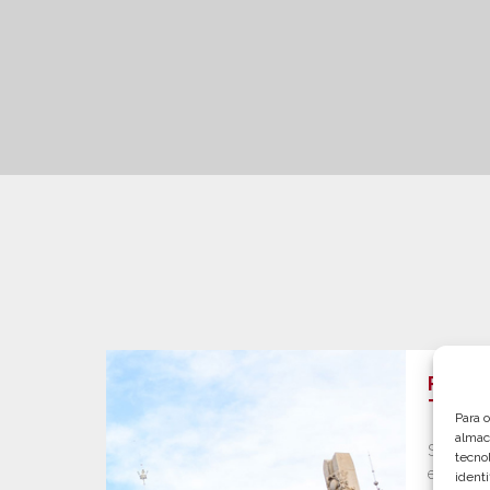
Plane
Turíst
Para 
almac
Si eres u
tecno
emprende
identi