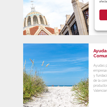
afecta
Ayuda
Comun
Ayudas p
empresas
y fundaci
de la com
productos
Valencia