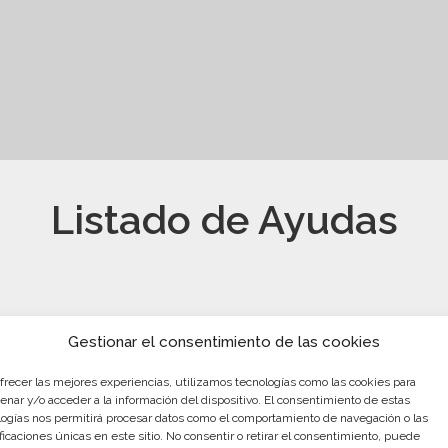
Listado de Ayudas
Gestionar el consentimiento de las cookies
s de Emprendimiento
ico
ofrecer las mejores experiencias, utilizamos tecnologías como las cookies para
enar y/o acceder a la información del dispositivo. El consentimiento de estas
na PYME turística o un
logías nos permitirá procesar datos como el comportamiento de navegación o las
dor, este programa es para ti
ficaciones únicas en este sitio. No consentir o retirar el consentimiento, puede